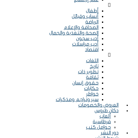
Menu
أطفال
أنساب وقبائل
الرياضة
الصحافة والإعلام
الصحة والتغذية والجمال
أدب سجون
أدب مراسلات
اقتصاد
Menu
اللغات
تاريخ
تطوير ذات
ثقافة
حقوق إنسان
حكايات
خواطر
سير وتراجم ومذكرات
العروض والخصومات
دكان طروس
ألعاب
قرطاسية
حوامل كتب
دور النشر