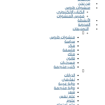
من نحن
منشورات طروس
الكتاب الإلكتروني
فهرس المنشورات
الأنشطة
المدونة
التصنيفات
Menu
منشورات طروس
سياسة
فكر
فلسفة
فلك
قانون
مسرحيات
كتب مترجمة
Menu
الديانات
تعليمي
رواية عربية
رواية مترجمة
شعر
علم نفس
علوم
علم إجتماع