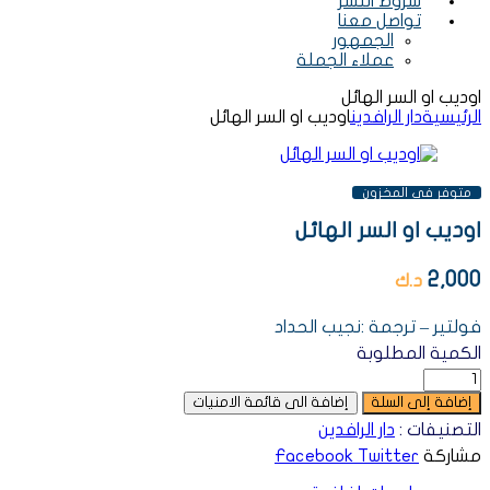
شروط النشر
تواصل معنا
الجمهور
عملاء الجملة
اوديب او السر الهائل
الرئيسية
دار الرافدين
اوديب او السر الهائل
AVAILABILITY:
متوفر فى المخزون
اوديب او السر الهائل
2,000
د.ك
فولتير – ترجمة :نجيب الحداد
الكمية المطلوبة
إضافة إلى السلة
إضافة الى قائمة الامنيات
التصنيفات :
دار الرافدين
مشاركة
Twitter
Facebook