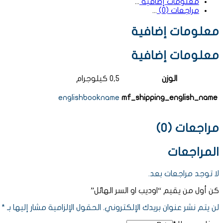
معلومات إضافية
مراجعات (0)
معلومات إضافية
معلومات إضافية
الوزن
0,5 كيلوجرام
englishbookname
mf_shipping_english_name
مراجعات (0)
المراجعات
لا توجد مراجعات بعد.
كن أول من يقيم “اوديب او السر الهائل”
لن يتم نشر عنوان بريدك الإلكتروني.
الحقول الإلزامية مشار إليها بـ
*