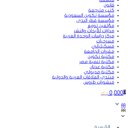
فلسفة
قانون
كتب مترجمة
مؤسسة تكوين السعودية
مؤسسة قطر الندى
مؤلفين توزيع
مدارات للأبحاث والنشر
مركز دراسات الوحدة العربية
مسرحيات
مسكيلياني
مقررات الجامعة
مكتبة تكوين
مكتبة تنمية مصر
مكتبة عدنان
مكتبة مدبولي
منتدي العلاقات العربية والدولية
منشورات طروس
0,000
0
د.ك
AR
AR
الرئيسية