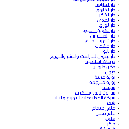
دار الفارابي
دار الفاروق
دار الفكر
دار المدى
دار الوراق
دار تكوين – سوريا
دار رياض الريس
دار شهريار العراق
دار صفحات
دار نابو
دار نينوى للدراسات والنشر والتوزيع
دراسات إسلامية
دكان طروس
ديوان
رواية عربية
رواية مترجمة
سياسة
سير وتراجم ومذكرات
شركة المطبوعات للتوزيع والنشر
شعر
علم إجتماع
علم نفس
علوم
فكر