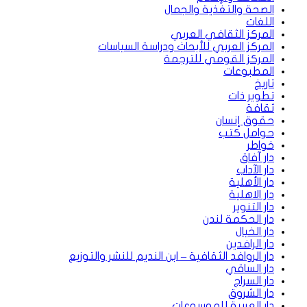
الصحة والتغذية والجمال
اللغات
المركز الثقافي العربي
المركز العربي للأبحاث ودراسة السياسات
المركز القومي للترجمة
المطبوعات
تاريخ
تطوير ذات
ثقافة
حقوق إنسان
حوامل كتب
خواطر
دار آفاق
دار الآداب
دار الأهلية
دار الاهلية
دار التنوير
دار الحكمة لندن
دار الخيال
دار الرافدين
دار الروافد الثقافية – ابن النديم للنشر والتوزيع
دار الساقي
دار السراج
دار الشروق
دار العربية للموسوعات