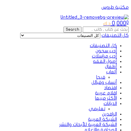
مكتبة طروس
Menu
0,000
0
د.ك
Search
Search
for:
كل التصنيفات
كل التصنيفات
أدب سجون
أدب مراسلات
أصول الفقه
أطفال
ألعاب
فيجا
أنساب وقبائل
اقتصاد
اقلام عربية
الأكثر مبيعا
الديانات
تعليمي
الرافدين
الشبكة العربية
الشبكة العربية للأبحاث والنشر
الصحافة والإعلام