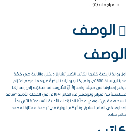
مراجعات (0)
الوصف
الوصف
أول رواية تاريخية كتبها الكاتب الكبير تشارلز ديكنز، والثانية هي قصّة
مدينتين سنة 1859م، ولم يكتب روايات تاريخيةً غيرهما. ورغم اعتزام
ديكنز إصدارها في مجلّد واحد إلاّ أنّ الظّروف قد اضطرّته إلى إصدارها
مسلسلةً بين فبراير ونوفمبر من العام 1841م، في المجلة الأدبية “ساعة
السيد همفري”، وهي مجلّة المنوّعات الأدبية الأسبوعيّة التي بدأ
إصدارها في العام السابق. وتأتيكم الرواية في ترجمة ممتازة لمحمد
سالم عبادة.