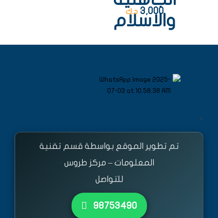
3,000
د.ك
والاسلام
<
تم تطوير الموقع بواسطة قسم تقنية
المعلومات – مركز طروس
للتواصل
٩٨٧٥٣٤٩٠