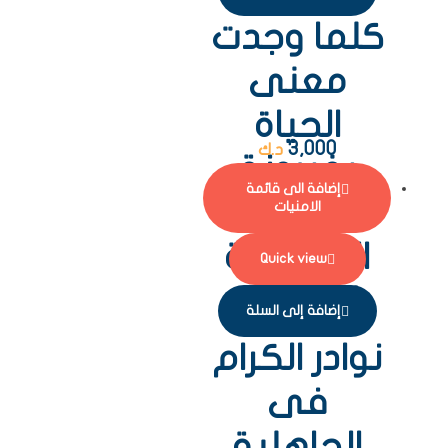
كلما وجدت
معنى
الحياة
3,000
د.ك
يغيرونة
إضافة الى قائمة
حكمة
الامنيات
الفلاسفة
Quick view
العظماء
إضافة إلى السلة
نوادر الكرام
فى
الجاهلية