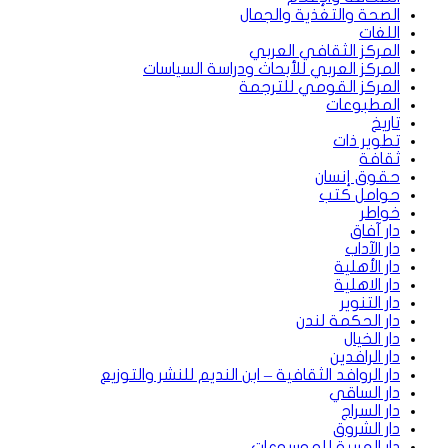
الصحة والتغذية والجمال
اللغات
المركز الثقافي العربي
المركز العربي للأبحاث ودراسة السياسات
المركز القومي للترجمة
المطبوعات
تاريخ
تطوير ذات
ثقافة
حقوق إنسان
حوامل كتب
خواطر
دار آفاق
دار الآداب
دار الأهلية
دار الاهلية
دار التنوير
دار الحكمة لندن
دار الخيال
دار الرافدين
دار الروافد الثقافية – ابن النديم للنشر والتوزيع
دار الساقي
دار السراج
دار الشروق
دار العربية للموسوعات