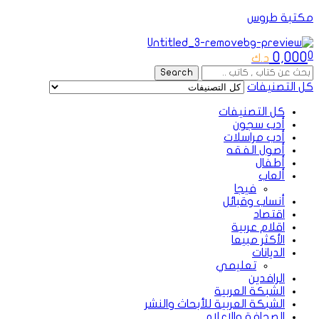
مكتبة طروس
Menu
0,000
0
د.ك
Search
Search
for:
كل التصنيفات
كل التصنيفات
أدب سجون
أدب مراسلات
أصول الفقه
أطفال
ألعاب
فيجا
أنساب وقبائل
اقتصاد
اقلام عربية
الأكثر مبيعا
الديانات
تعليمي
الرافدين
الشبكة العربية
الشبكة العربية للأبحاث والنشر
الصحافة والإعلام