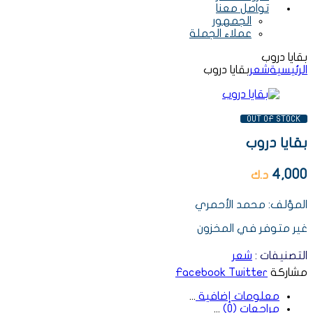
تواصل معنا
الجمهور
عملاء الجملة
بقايا دروب
الرئيسية
شعر
بقايا دروب
AVAILABILITY:
OUT OF STOCK
بقايا دروب
4,000
د.ك
المؤلف: محمد الأحمري
غير متوفر في المخزون
التصنيفات :
شعر
مشاركة
Twitter
Facebook
معلومات إضافية
مراجعات (0)