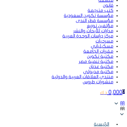
فلسفة
قانون
كتب مترجمة
مؤسسة تكوين السعودية
مؤسسة قطر الندى
مؤلفين توزيع
مدارات للأبحاث والنشر
مركز دراسات الوحدة العربية
مسرحيات
مسكيلياني
مقررات الجامعة
مكتبة تكوين
مكتبة تنمية مصر
مكتبة عدنان
مكتبة مدبولي
منتدي العلاقات العربية والدولية
منشورات طروس
0,000
0
د.ك
AR
AR
الرئيسية