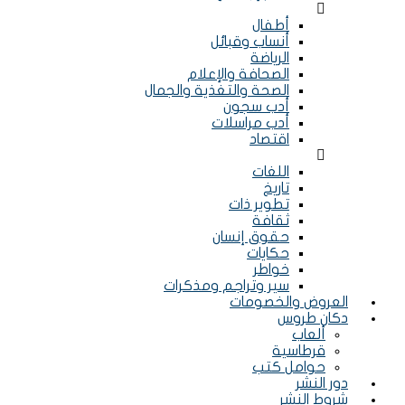
Menu
أطفال
أنساب وقبائل
الرياضة
الصحافة والإعلام
الصحة والتغذية والجمال
أدب سجون
أدب مراسلات
اقتصاد
Menu
اللغات
تاريخ
تطوير ذات
ثقافة
حقوق إنسان
حكايات
خواطر
سير وتراجم ومذكرات
العروض والخصومات
دكان طروس
ألعاب
قرطاسية
حوامل كتب
دور النشر
شروط النشر