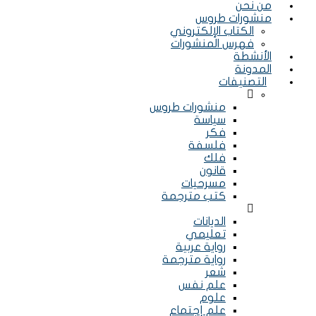
من نحن
منشورات طروس
الكتاب الإلكتروني
فهرس المنشورات
الأنشطة
المدونة
التصنيفات
Menu
منشورات طروس
سياسة
فكر
فلسفة
فلك
قانون
مسرحيات
كتب مترجمة
Menu
الديانات
تعليمي
رواية عربية
رواية مترجمة
شعر
علم نفس
علوم
علم إجتماع