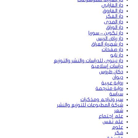
دار الفارابي
دار الفاروق
دار الفكر
دار المدى
دار الوراق
دار تكوين – سوريا
دار رياض الريس
دار شهريار العراق
دار صفحات
دار نابو
دار نينوى للدراسات والنشر والتوزيع
دراسات إسلامية
دكان طروس
ديوان
رواية عربية
رواية مترجمة
سياسة
سير وتراجم ومذكرات
شركة المطبوعات للتوزيع والنشر
شعر
علم إجتماع
علم نفس
علوم
فكر