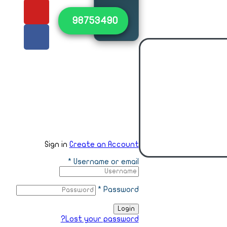
٩٨٧٥٣٤٩٠
جميع
الحقوق
محفوظة
لمكتبة
طروس ©
2023
Sign in
Create an Account
*
Username or email
*
Password
Login
Lost your password?