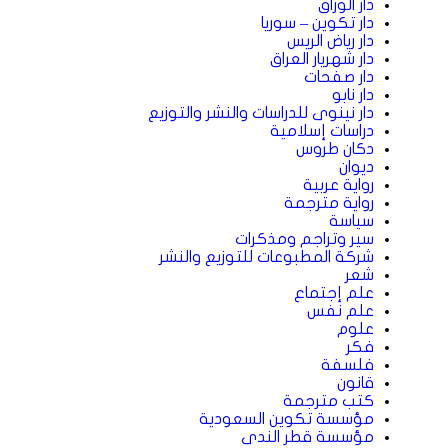
دار الوراق
دار تكوين – سوريا
دار رياض الريس
دار شهريار العراق
دار صفحات
دار نابو
دار نينوى للدراسات والنشر والتوزيع
دراسات إسلامية
دكان طروس
ديوان
رواية عربية
رواية مترجمة
سياسة
سير وتراجم ومذكرات
شركة المطبوعات للتوزيع والنشر
شعر
علم إجتماع
علم نفس
علوم
فكر
فلسفة
قانون
كتب مترجمة
مؤسسة تكوين السعودية
مؤسسة قطر الندى