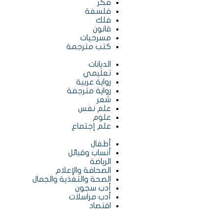
فكر
فلسفة
فلك
قانون
مسرحيات
كتب مترجمة
الديانات
تعليمي
رواية عربية
رواية مترجمة
شعر
علم نفس
علوم
علم إجتماع
أطفال
أنساب وقبائل
الرياضة
الصحافة والإعلام
الصحة والتغذية والجمال
أدب سجون
أدب مراسلات
اقتصاد