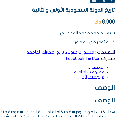
OUT OF STOCK
تاريخ الدولة السعودية الأولى والثانية
6,000
د.ك
تأليف: د. حمد محمد القحطاني
غير متوفر في المخزون
التصنيفات :
منشورات طروس
,
تاريخ
,
مقررات الجامعة
مشاركة
Twitter
Facebook
الوصف
معلومات إضافية
مراجعات (0)
الوصف
الوصف
عميقة لمسار الأحداث السياسية والعسكرية التي شكلت تاريخ شبه ال