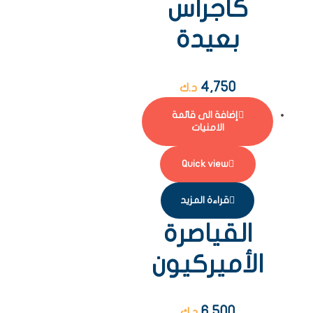
كاجراس
بعيدة
4,750
د.ك
إضافة الى قائمة
الامنيات
Quick view
قراءة المزيد
القياصرة
الأميركيون
6,500
د.ك