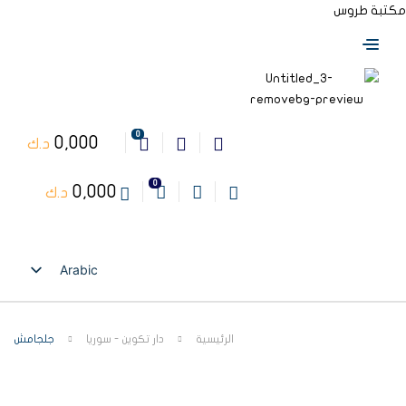
مكتبة طروس
0
0,000
د.ك
0
0,000
د.ك
Arabic
English
الرئيسية
دار تكوين - سوريا
جلجامش