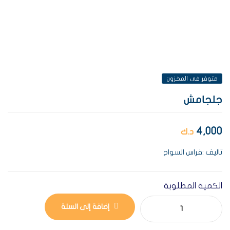
AVAILABILITY:
متوفر فى المخزون
جلجامش
4,000
د.ك
تاليف :فراس السواح
الكمية المطلوبة
إضافة إلى السلة