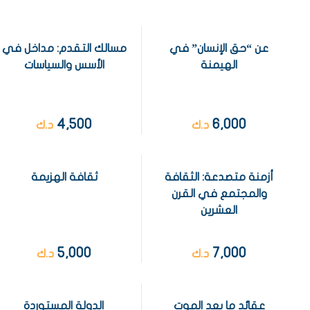
عن “حق الإنسان” في
مسالك التقدم: مداخل في
الهيمنة
الأسس والسياسات
4,500
6,000
د.ك
د.ك
أزمنة متصدعة: الثقافة
ثقافة الهزيمة
والمجتمع في القرن
العشرين
5,000
7,000
د.ك
د.ك
عقائد ما بعد الموت
الدولة المستوردة