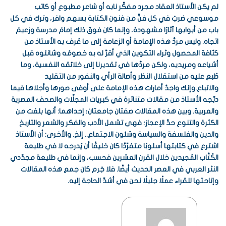
لم يكن الأستاذ العقاد مجرد مفكِّر نابه أو شاعر مطبوع أو كاتب
موسوعي ضربَ في كل فنٍّ من فنون الكتابة بسهم وافر، وترك في كل
باب من أبوابها آثارًا مشهودة، وإنما كان فوق ذلك إمامَ مدرسة وزعيمَ
اتجاه. وليس مردُّ هذه الإمامة أو الزعامة إلى ما عُرف به الأستاذ من
كثافة المحصول وثراء التكوين الذي أقرَّ له به خصومُه وشانئوه قبل
أشياعه ومريديه، ولكن مردَّها في تقديرنا إلى خلائقه النفسية، وما
طُبع عليه من استقلال النظر وأصالة الرأي والنفور من التقليد
والاتباع.وإنك واجدٌ أمارات هذه الإمامة على أوفى صورها وأجلاها فيما
دبَّجه الأستاذ من مقالات متناثرة في كبريات المجلَّات والصحف المصرية
والعربية. وبين هذه المقالات صفتان جامعتان؛ إحداهما: أنها بلغت من
الكثرة والتنوع حدَّ الإعجاز؛ فهي تشمل الأدب والفكر والشعر والتاريخ
والدين والفلسفة والسياسة وشئون الاجتماع.. إلخ. والأخرى: أن الأستاذ
اشترع في كتابتها أسلوبًا متفرِّدًا كان خليقًا أن يُدرجه لا في طليعة
الكُتَّاب المُجيدين خلال القرن العشرين فحسب، وإنما في طليعة مجدِّدي
النثر العربي في العصر الحديث أيضًا. فلا جَرم كان جمع هذه المقالات
وإتاحتها للقراء عملًا جليلًا نحن في أشدِّ الحاجة إليه.