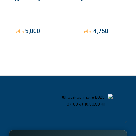
5,000
4,750
د.ك
د.ك
<