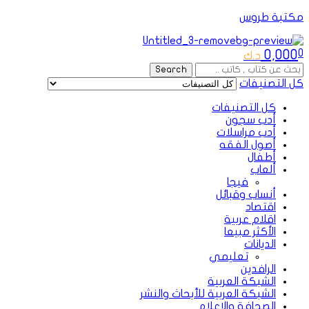
مكتبة طروس
Menu
0,000
0
د.ك
Search
Search
for:
كل التصنيفات
كل التصنيفات
أدب سجون
أدب مراسلات
أصول الفقه
أطفال
ألعاب
فيجا
أنساب وقبائل
اقتصاد
اقلام عربية
الأكثر مبيعا
الديانات
تعليمي
الرافدين
الشبكة العربية
الشبكة العربية للأبحاث والنشر
الصحافة والإعلام