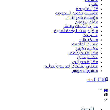
فلسفة
قانون
كتب مترجمة
مؤسسة تكوين السعودية
مؤسسة قطر الندى
مؤلفين توزيع
مدارات للأبحاث والنشر
مركز دراسات الوحدة العربية
مسرحيات
مسكيلياني
مقررات الجامعة
مكتبة تكوين
مكتبة تنمية مصر
مكتبة عدنان
مكتبة مدبولي
منتدي العلاقات العربية والدولية
منشورات طروس
0,000
0
د.ك
AR
AR
الرئيسية