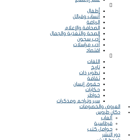
Menu
أطفال
أنساب وقبائل
الرياضة
الصحافة والإعلام
الصحة والتغذية والجمال
أدب سجون
أدب مراسلات
اقتصاد
Menu
اللغات
تاريخ
تطوير ذات
ثقافة
حقوق إنسان
حكايات
خواطر
سير وتراجم ومذكرات
العروض والخصومات
دكان طروس
ألعاب
قرطاسية
حوامل كتب
دور النشر