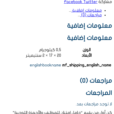
مشاركة
Twitter
Facebook
معلومات إضافية
مراجعات (0)
معلومات إضافية
معلومات إضافية
الوزن
0,5 كيلوجرام
الأبعاد
20 × 17 × 2 سنتيميتر
englishbookname
mf_shipping_english_name
مراجعات (0)
المراجعات
لا توجد مراجعات بعد.
كن أول من يقيم “حامل امتنان للهواتف والأجهزة اللوحية”