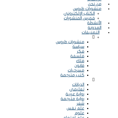
من نحن
منشورات طروس
الكتاب الإلكتروني
فهرس المنشورات
الأنشطة
المدونة
التصنيفات
Menu
منشورات طروس
سياسة
فكر
فلسفة
فلك
قانون
مسرحيات
كتب مترجمة
Menu
الديانات
تعليمي
رواية عربية
رواية مترجمة
شعر
علم نفس
علوم
علم إجتماع