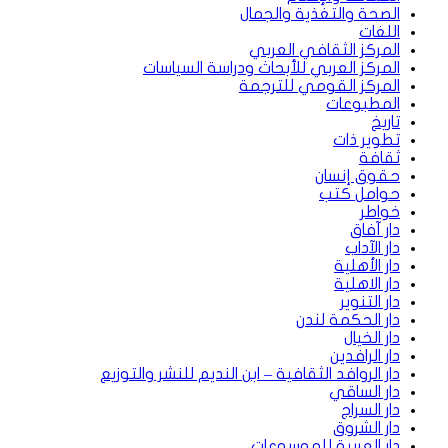
الصحة والتغذية والجمال
اللغات
المركز الثقافي العربي
المركز العربي للأبحاث ودراسة السياسات
المركز القومي للترجمة
المطبوعات
تاريخ
تطوير ذات
ثقافة
حقوق إنسان
حوامل كتب
خواطر
دار آفاق
دار الآداب
دار الأهلية
دار الاهلية
دار التنوير
دار الحكمة لندن
دار الخيال
دار الرافدين
دار الروافد الثقافية – ابن النديم للنشر والتوزيع
دار الساقي
دار السراج
دار الشروق
دار العربية للموسوعات