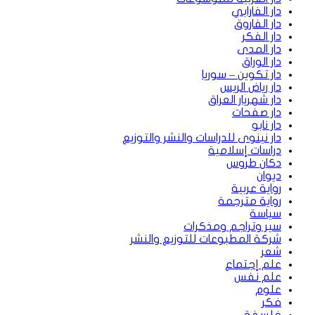
دار الفارابي
دار الفاروق
دار الفكر
دار المدى
دار الوراق
دار تكوين – سوريا
دار رياض الريس
دار شهريار العراق
دار صفحات
دار نابو
دار نينوى للدراسات والنشر والتوزيع
دراسات إسلامية
دكان طروس
ديوان
رواية عربية
رواية مترجمة
سياسة
سير وتراجم ومذكرات
شركة المطبوعات للتوزيع والنشر
شعر
علم إجتماع
علم نفس
علوم
فكر