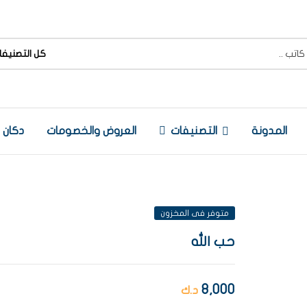
كل التصنيفا
المدونة
التصنيفات
العروض والخصومات
دكان
متوفر فى المخزون
حب الله
8,000
د.ك