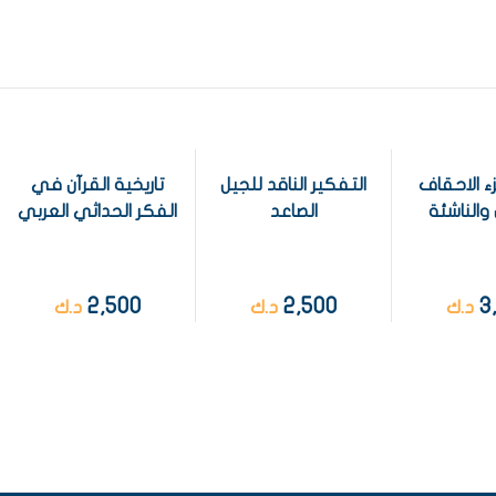
ء الاحقاف
التفكير الناقد للجيل
تاريخية القرآن في
والناشئة
الصاعد
الفكر الحداثي العربي
2,500
2,500
3
د.ك
د.ك
د.ك