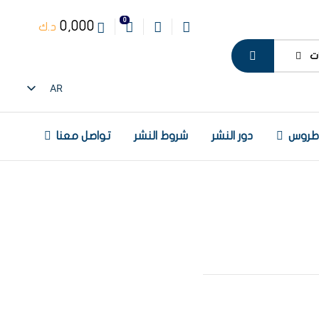
0
0,000
د.ك
ت
AR
EN
 طروس
دور النشر
شروط النشر
تواصل معنا