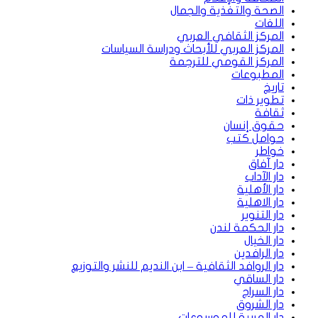
الصحة والتغذية والجمال
اللغات
المركز الثقافي العربي
المركز العربي للأبحاث ودراسة السياسات
المركز القومي للترجمة
المطبوعات
تاريخ
تطوير ذات
ثقافة
حقوق إنسان
حوامل كتب
خواطر
دار آفاق
دار الآداب
دار الأهلية
دار الاهلية
دار التنوير
دار الحكمة لندن
دار الخيال
دار الرافدين
دار الروافد الثقافية – ابن النديم للنشر والتوزيع
دار الساقي
دار السراج
دار الشروق
دار العربية للموسوعات