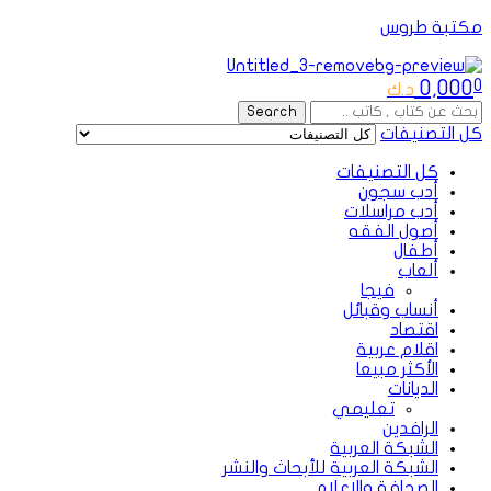
مكتبة طروس
Menu
0,000
0
د.ك
Search
Search
for:
كل التصنيفات
كل التصنيفات
أدب سجون
أدب مراسلات
أصول الفقه
أطفال
ألعاب
فيجا
أنساب وقبائل
اقتصاد
اقلام عربية
الأكثر مبيعا
الديانات
تعليمي
الرافدين
الشبكة العربية
الشبكة العربية للأبحاث والنشر
الصحافة والإعلام