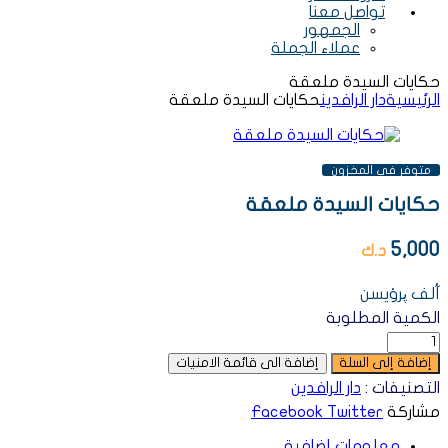
تواصل معنا
الجمهور
عملاء الجملة
حكايات السيدة ملعقة
الرئيسية
دار الرافدين
حكايات السيدة ملعقة
AVAILABILITY:
متوفر فى المخزون
حكايات السيدة ملعقة
5,000
د.ك
آْلف پروْيسن
الكمية المطلوبة
إضافة إلى السلة
إضافة الى قائمة الامنيات
التصنيفات :
دار الرافدين
مشاركة
Twitter
Facebook
معلومات إضافية