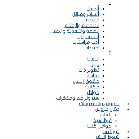
Menu
أطفال
أنساب وقبائل
الرياضة
الصحافة والإعلام
الصحة والتغذية والجمال
أدب سجون
أدب مراسلات
اقتصاد
Menu
اللغات
تاريخ
تطوير ذات
ثقافة
حقوق إنسان
حكايات
خواطر
سير وتراجم ومذكرات
العروض والخصومات
دكان طروس
ألعاب
قرطاسية
حوامل كتب
دور النشر
شروط النشر