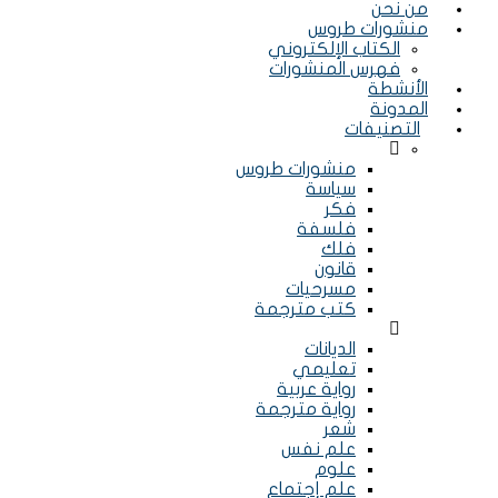
من نحن
منشورات طروس
الكتاب الإلكتروني
فهرس المنشورات
الأنشطة
المدونة
التصنيفات
Menu
منشورات طروس
سياسة
فكر
فلسفة
فلك
قانون
مسرحيات
كتب مترجمة
Menu
الديانات
تعليمي
رواية عربية
رواية مترجمة
شعر
علم نفس
علوم
علم إجتماع