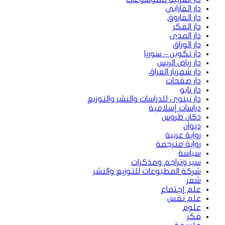
دار الفارابي
دار الفاروق
دار الفكر
دار المدى
دار الوراق
دار تكوين – سوريا
دار رياض الريس
دار شهريار العراق
دار صفحات
دار نابو
دار نينوى للدراسات والنشر والتوزيع
دراسات إسلامية
دكان طروس
ديوان
رواية عربية
رواية مترجمة
سياسة
سير وتراجم ومذكرات
شركة المطبوعات للتوزيع والنشر
شعر
علم إجتماع
علم نفس
علوم
فكر