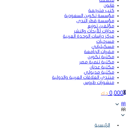
فلسفة
قانون
كتب مترجمة
مؤسسة تكوين السعودية
مؤسسة قطر الندى
مؤلفين توزيع
مدارات للأبحاث والنشر
مركز دراسات الوحدة العربية
مسرحيات
مسكيلياني
مقررات الجامعة
مكتبة تكوين
مكتبة تنمية مصر
مكتبة عدنان
مكتبة مدبولي
منتدي العلاقات العربية والدولية
منشورات طروس
0,000
0
د.ك
AR
AR
الرئيسية