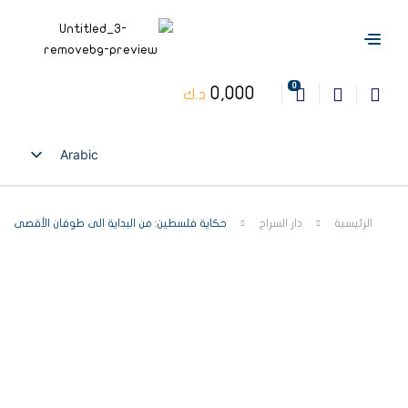
0
0,000
د.ك
Arabic
English
الرئيسية
دار السراج
حكاية فلسطين: من البداية الى طوفان الأقصى