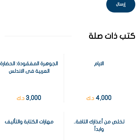
كتب ذات صلة
الايام
الجوهرة المفقودة: الحضارة
العربية فى الاندلس
3,000
4,000
د.ك
د.ك
تخلص من أعذارك التافة..
مهارات الكتابة والتأليف
وابدأ