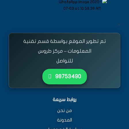
<
تم تطوير الموقع بواسطة قسم تقنية
المعلومات – مركز طروس
للتواصل
٩٨٧٥٣٤٩٠
روابط سريعة
من نحن
المدونة