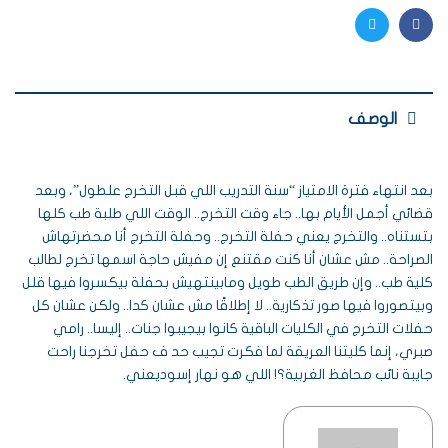
Twitter
Facebook
الوصف
بعد انتهاء فترة الامتياز “سنة التدريب اللي قبل التخرج علطول”، وبعد
قضائي أجمل الأيام بها.. جاء وقت التخرج.. الوقت اللي طلبة طب كلها
بتستناه.. والتخرج يعني حفلة التخرج.. وحفلة التخرج أنا محضرتهاش
الصراحة.. مش عشان أنا كنت مقتنع إن مفيش حاجة اسمها تخرج لطالب
كلية طب.. وإن طريق الطب طويل ومابينتهيش بحفلة بيكسروا فيها قلل
وبيتصوروا فيها صور تذكارية.. لا إطلاقًا مش عشان كدا.. ولكن عشان كل
حفلات التخرج في الكليات الباقية كانوا بيجيبوا جنات.. إليسا.. رامي
صبري، إنما كليتنا العريقة لما فكرت تجيب حد ف حفل تخرجنا راحت
جايبة نائب محافظ الغربية؟! اللي هو نهار إسوديعني.