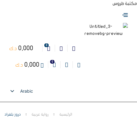
مكتبة طروس
0
0,000
د.ك
0
0,000
د.ك
Arabic
English
الرئيسية
رواية عربية
دروز بلغراد