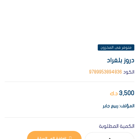
AVAILABILITY:
متوفر فى المخزون
دروز بلغراد
الكود
9789953894836
3,500
د.ك
المؤلف: ربيع جابر
الكمية المطلوبة
إضافة إلى السلة