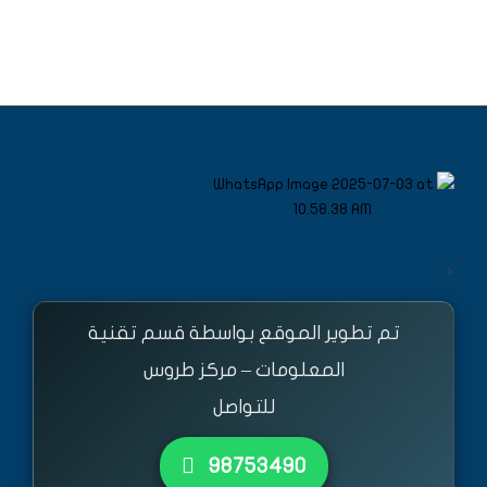
<
تم تطوير الموقع بواسطة قسم تقنية
المعلومات – مركز طروس
للتواصل
٩٨٧٥٣٤٩٠