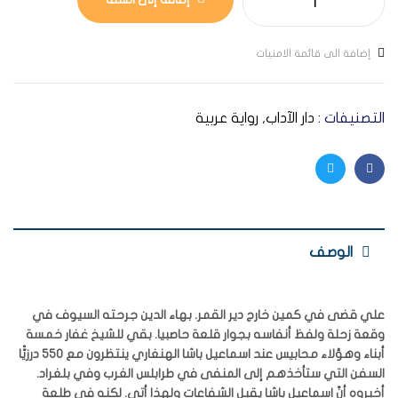
إضافة الى قائمة الامنيات
التصنيفات :
دار الآداب
,
رواية عربية
Twitter
Facebook
الوصف
علي قضى في كمين خارج دير القمر. بهاء الدين جرحته السيوف في
وقعة زحلة ولفظ أنفاسه بجوار قلعة حاصبيا. بقي للشيخ غفار خمسة
أبناء وهؤلاء محابيس عند اسماعيل باشا الهنغاري ينتظرون مع 550 درزيًّا
السفن التي ستأخذهم إلى المنفى في طرابلس الغرب وفي بلغراد.
أخبروه أنّ اسماعيل باشا يقبل الشفاعات ولهذا أتى. لكنه في طلعة