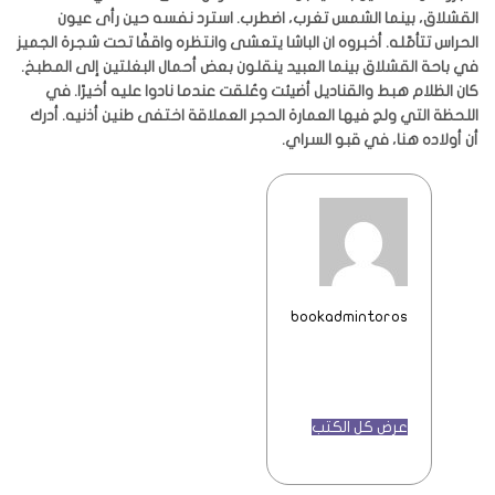
القشلاق، بينما الشمس تغرب، اضطرب. استرد نفسه حين رأى عيون
الحراس تتأمّله. أخبروه ان الباشا يتعشى وانتظره واقفًا تحت شجرة الجميز
في باحة القشلاق بينما العبيد ينقلون بعض أحمال البغلتين إلى المطبخ.
كان الظلام هبط والقناديل أضيئت وعُلقت عندما نادوا عليه أخيرًا. في
اللحظة التي ولج فيها العمارة الحجر العملاقة اختفى طنين أذنيه. أدرك
أن أولاده هنا، في قبو السراي.
bookadmintoros
عرض كل الكتب