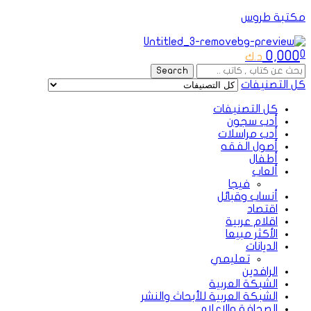
مكتبة طروس
Menu
0,000
0
د.ك
Search
Search
for:
كل التصنيفات
كل التصنيفات
أدب سجون
أدب مراسلات
أصول الفقه
أطفال
ألعاب
فيجا
أنساب وقبائل
اقتصاد
اقلام عربية
الأكثر مبيعا
الديانات
تعليمي
الرافدين
الشبكة العربية
الشبكة العربية للأبحاث والنشر
الصحافة والإعلام