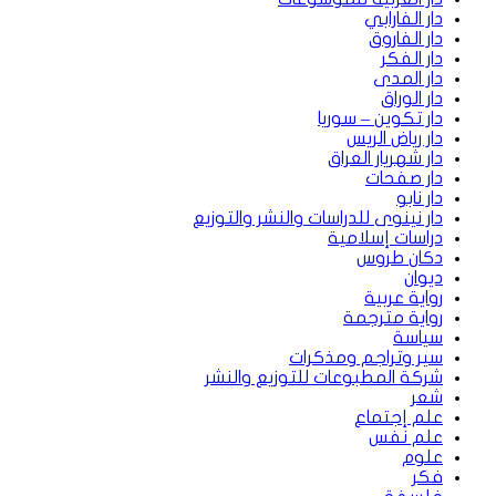
دار الفارابي
دار الفاروق
دار الفكر
دار المدى
دار الوراق
دار تكوين – سوريا
دار رياض الريس
دار شهريار العراق
دار صفحات
دار نابو
دار نينوى للدراسات والنشر والتوزيع
دراسات إسلامية
دكان طروس
ديوان
رواية عربية
رواية مترجمة
سياسة
سير وتراجم ومذكرات
شركة المطبوعات للتوزيع والنشر
شعر
علم إجتماع
علم نفس
علوم
فكر