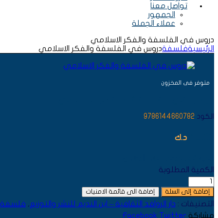
تواصل معنا
الجمهور
عملاء الجملة
دروس في الفلسفة والفكر الاسلامي
الرئيسية
فلسفة
دروس في الفلسفة والفكر الاسلامي
AVAILABILITY:
متوفر فى المخزون
دروس في الفلسفة والفكر الاسلامي
الكود
9786144660782
4,500
د.ك
المؤلف : مجمد عابد الجابري
الكمية المطلوبة
إضافة إلى السلة
إضافة الى قائمة الامنيات
التصنيفات :
دار الروافد الثقافية – ابن النديم للنشر والتوزيع
,
فلسفة
مشاركة
Twitter
Facebook