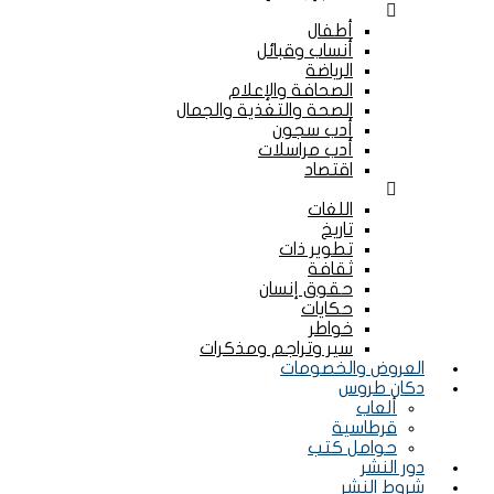
Menu
أطفال
أنساب وقبائل
الرياضة
الصحافة والإعلام
الصحة والتغذية والجمال
أدب سجون
أدب مراسلات
اقتصاد
Menu
اللغات
تاريخ
تطوير ذات
ثقافة
حقوق إنسان
حكايات
خواطر
سير وتراجم ومذكرات
العروض والخصومات
دكان طروس
ألعاب
قرطاسية
حوامل كتب
دور النشر
شروط النشر