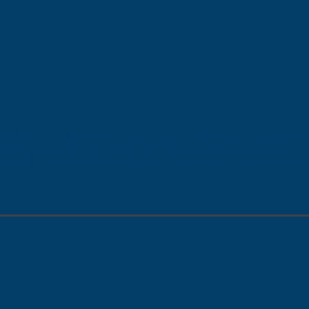
ر من العوامل الأساسية التي ساهمت في اغناء الحقل الفلسفي المغ
ة الفلسفة باللغة العربية كانت فيه مازالت فتية لكنها قوية لدرجة
لجابري وشبكته المفاهيمية على طريقة معالجتها للقضايا الفلس