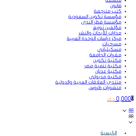
فلسفة
قانون
كتب مترجمة
مؤسسة تكوين السعودية
مؤسسة قطر الندى
مؤلفين توزيع
مدارات للأبحاث والنشر
مركز دراسات الوحدة العربية
مسرحيات
مسكيلياني
مقررات الجامعة
مكتبة تكوين
مكتبة تنمية مصر
مكتبة عدنان
مكتبة مدبولي
منتدي العلاقات العربية والدولية
منشورات طروس
0,000
0
د.ك
AR
AR
الرئيسية