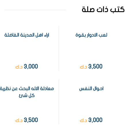
كتب ذات صلة
لعب الادوار بقوة
اراء اهل المدينة الفاضلة
3,000
3,500
د.ك
د.ك
احوال النفس
معادلة الاله البحث عن نظرية
كل شئ
3,500
3,000
د.ك
د.ك