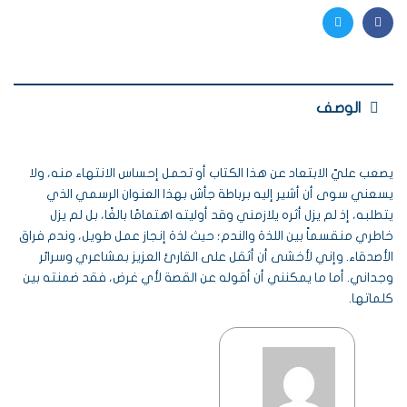
Twitter
Facebook
الوصف
يصعب عليّ الابتعاد عن هذا الكتاب أو تحمل إحساس الانتهاء منه، ولا
يسعني سوى أن أشير إليه برباطة جأش بهذا العنوان الرسمي الذي
يتطلبه، إذ لم يزل أثره يلازمني وقد أوليته اهتمامًا بالغًا، بل لم يزل
خاطري منقسماً بين اللذة والندم؛ حيث لذة إنجاز عمل طويل، وندم فراق
الأصدقاء. وإني لأخشى أن أثقل على القارئ العزيز بمشاعري وسرائر
وجداني. أما ما يمكنني أن أقوله عن القصة لأي غرض، فقد ضمنته بين
كلماتها.