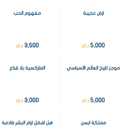
ارض عجيبة
مفهوم الحب
3,500
5,000
د.ك
د.ك
موجز تاريخ العالم االسياسي
الماركسية بلا قناع
3,000
5,000
د.ك
د.ك
مملكة ابسن
هل افضل ايام البشر قادمة