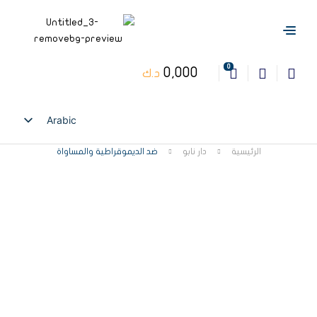
0
0,000
د.ك
Arabic
English
الرئيسية
دار نابو
ضد الديموقراطية والمساواة