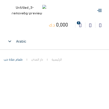
0
0,000
د.ك
Arabic
English
الرئيسية
دار المدى
طعام صلاة حب