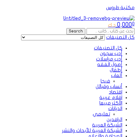
مكتبة طروس
Menu
0,000
0
د.ك
Search
Search
for:
كل التصنيفات
كل التصنيفات
أدب سجون
أدب مراسلات
أصول الفقه
أطفال
ألعاب
فيجا
أنساب وقبائل
اقتصاد
اقلام عربية
الأكثر مبيعا
الديانات
تعليمي
الرافدين
الشبكة العربية
الشبكة العربية للأبحاث والنشر
الصحافة والإعلام