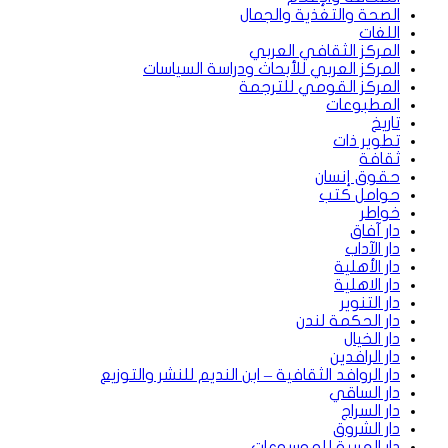
الصحة والتغذية والجمال
اللغات
المركز الثقافي العربي
المركز العربي للأبحاث ودراسة السياسات
المركز القومي للترجمة
المطبوعات
تاريخ
تطوير ذات
ثقافة
حقوق إنسان
حوامل كتب
خواطر
دار آفاق
دار الآداب
دار الأهلية
دار الاهلية
دار التنوير
دار الحكمة لندن
دار الخيال
دار الرافدين
دار الروافد الثقافية – ابن النديم للنشر والتوزيع
دار الساقي
دار السراج
دار الشروق
دار العربية للموسوعات