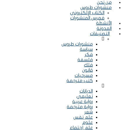
من نحن
منشورات طروس
الكتاب الإلكتروني
فهرس المنشورات
الأنشطة
المدونة
التصنيفات
Menu
منشورات طروس
سياسة
فكر
فلسفة
فلك
قانون
مسرحيات
كتب مترجمة
Menu
الديانات
تعليمي
رواية عربية
رواية مترجمة
شعر
علم نفس
علوم
علم إجتماع