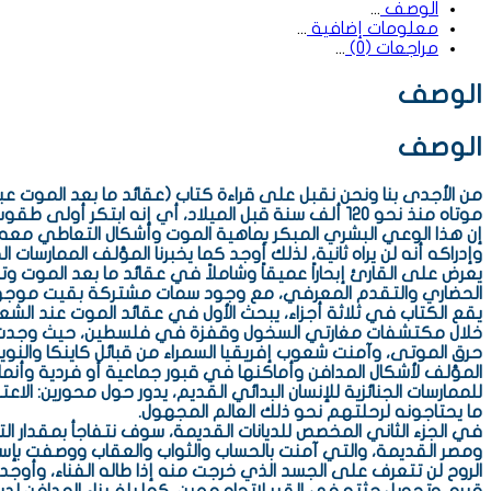
الوصف
معلومات إضافية
مراجعات (0)
الوصف
الوصف
من الأجدى بنا ونحن نقبل على قراءة كتاب (عقائد ما بعد الموت عبر 
موتاه منذ نحو 120 ألف سنة قبل الميلاد، أي إنه ابتكر أولى طقوس التعامل مع فقدان الحياة قبل أي منتج حضاري صنعه وبعشرات آلاف السنين.
إن هذا الوعي البشري المبكر بماهية الموت وأشكال التعاطي معه مادي
وإدراكه أنه لن يراه ثانية، لذلك أوجد كما يخبرنا المؤلف الممارسات ا
يعرض على القارئ إبحاراً عميقاً وشاملاً في عقائد ما بعد الموت
الحضاري والتقدم المعرفي، مع وجود سمات مشتركة بقيت موجود
يقع الكتاب في ثلاثة أجزاء، يبحث الأول في عقائد الموت عند الشعو
خلال مكتشفات مغارتي السخول وقفزة في فلسطين، حيث وجدت عظا
حرق الموتى، وآمنت شعوب إفريقيا السمراء من قبائل كاينكا والنوير
المؤلف لأشكال المدافن وأماكنها في قبور جماعية أو فردية وأنما
للممارسات الجنائزية للإنسان البدائي القديم، يدور حول محورين: ال
ما يحتاجونه لرحلتهم نحو ذلك العالم المجهول.
في الجزء الثاني المخصص للديانات القديمة، سوف نتفاجأ بمقدار ال
ومصر القديمة، والتي آمنت بالحساب والثواب والعقاب ووصفت بإسهاب
الروح لن تتعرف على الجسد الذي خرجت منه إذا طاله الفناء، وأو
قبره، وتحويل جثته في القبر لاتجاه معين، كما بلغ بناء المدافن لديه