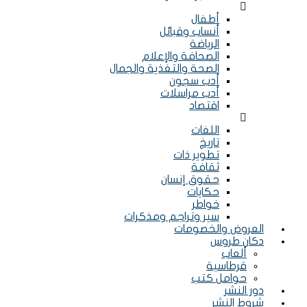
Menu
أطفال
أنساب وقبائل
الرياضة
الصحافة والإعلام
الصحة والتغذية والجمال
أدب سجون
أدب مراسلات
اقتصاد
Menu
اللغات
تاريخ
تطوير ذات
ثقافة
حقوق إنسان
حكايات
خواطر
سير وتراجم ومذكرات
العروض والخصومات
دكان طروس
ألعاب
قرطاسية
حوامل كتب
دور النشر
شروط النشر