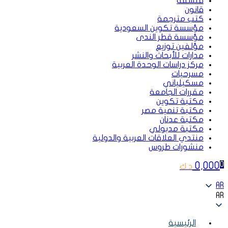
فلسفة
قانون
كتب مترجمة
مؤسسة تكوين السعودية
مؤسسة قطر الندى
مؤلفين توزيع
مدارات للأبحاث والنشر
مركز دراسات الوحدة العربية
مسرحيات
مسكيلياني
مقررات الجامعة
مكتبة تكوين
مكتبة تنمية مصر
مكتبة عدنان
مكتبة مدبولي
منتدي العلاقات العربية والدولية
منشورات طروس
0,000
0
د.ك
AR
AR
الرئيسية