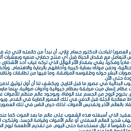
العصور) للباحث الدكتور حسام غازي، أن نبدأ من خاتمته التي جاء فيه
اً وفكرياً، يشي بمقدار الأثر الهائل الذي تركه غياب أحد الأشخاص ع
لجنائزية، ودفن موتاه بعناية كبيرة وأحاطهم بالرعاية والاهتمام.. ويأخ
 وتصورات البشر حوله وطقوسه المرافقة، وما فيها من تطابقات وتنا
ة حتى الآن.
ب البدائية في عصور ما قبل التاريخ، ويكشف لنا أن أول توثيق لدفن 
م إنسان ميت مرفقة بعظام حيوانية وأدوات صوانية، بينما مار
، بخروج الروح من الجسم عند الوفاة، وبوجود عالم منظم للأموات على 
ط معالجة الجثة قبل الدفن في تلك العصور الضاربة في القدم، ويوض
اعتقاد بالعالم الآخر وتقديس الأموات، لذلك حرص الناس في تلك العص
تعقيد الذي أسبغته هذه الشعوب على عالم ما بعد الموت كما عند بلا
 شديد العالم السفلي أو عالم الأموات وقيامة الجسد، وابتكرت التح
جدت طقوساً لا تزال مستخدمة حتى اليوم، من تقديم الأطعمة لروح 
ا الذروة كما عند التدمريين.