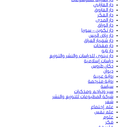
دار الفارابي
دار الفاروق
دار الفكر
دار المدى
دار الوراق
دار تكوين – سوريا
دار رياض الريس
دار شهريار العراق
دار صفحات
دار نابو
دار نينوى للدراسات والنشر والتوزيع
دراسات إسلامية
دكان طروس
ديوان
رواية عربية
رواية مترجمة
سياسة
سير وتراجم ومذكرات
شركة المطبوعات للتوزيع والنشر
شعر
علم إجتماع
علم نفس
علوم
فكر