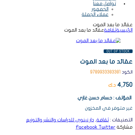
تواصل معنا
الجمهور
عملاء الجملة
عقائد ما بعد الموت
الرئيسية
ثقافة
عقائد ما بعد الموت
AVAILABILITY:
OUT OF STOCK
عقائد ما بعد الموت
الكود
9789933383381
4,750
د.ك
المؤلف : حسام حسن غازي
غير متوفر في المخزون
التصنيفات :
ثقافة
,
دار نينوى للدراسات والنشر والتوزيع
مشاركة
Twitter
Facebook