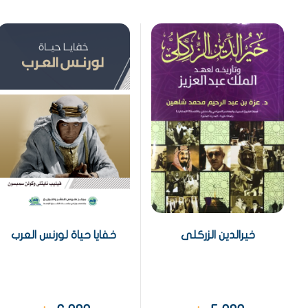
خيرالدين الزركلى
خفايا حياة لورنس العرب