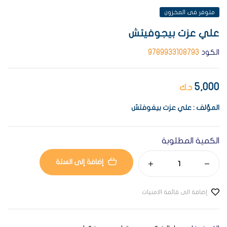
متوفر فى المخزون
علي عزت بيجوفيتش
الكود
9789933108793
5,000
د.ك
المؤلف : علي عزت بيغوفتش
الكمية المطلوبة
إضافة إلى السلة
إضافة الى قائمة الامنيات