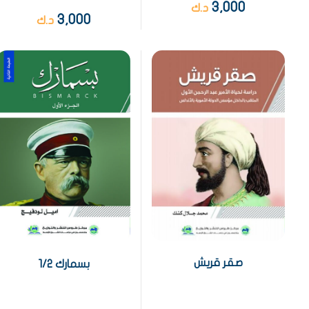
3,000
د.ك
3,000
د.ك
صقر قريش
بسمارك 1/2