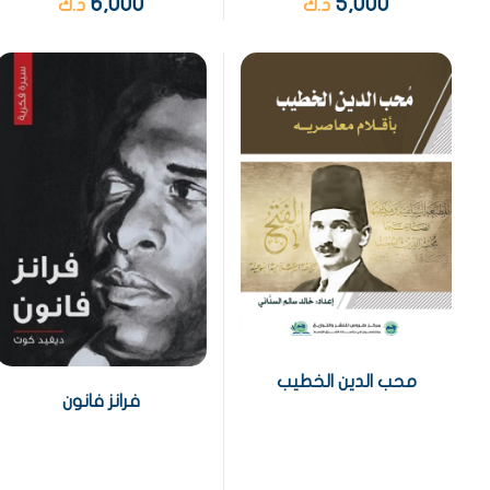
5,000
6,000
د.ك
د.ك
محب الدين الخطيب
فرانز فانون