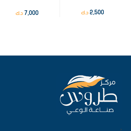
2,500
7,000
د.ك
د.ك
<