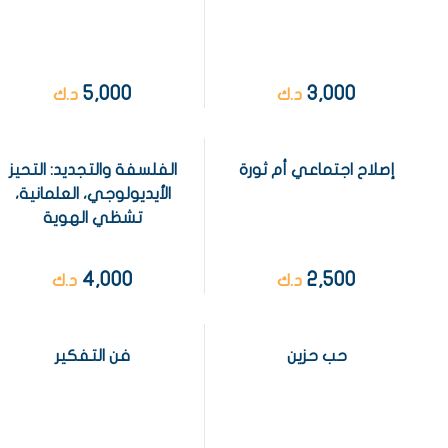
5,000
3,000
د.ك
د.ك
إصلاح اجتماعي أم ثورة
الفلسفة والتجديد: التحيز
الأيديولوجي، العلمانية،
تشظي الهوية
4,000
2,500
د.ك
د.ك
حب حزين
فن التفكير