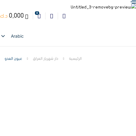
0
0,000
د.ك
Arabic
English
الرئيسية
دار شهريار العراق
عيون العدو