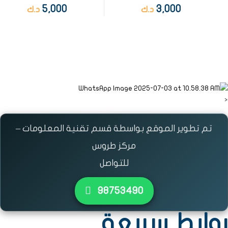
5,000
3,000
د.ك
د.ك
<
تم تطوير الموقع بواسطة قسم تقنية المعلومات –
مركز طروس
للتواصل
٩٨٧٥٣٤٩٠
روابط سريعة