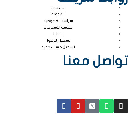
من نحن
المدونة
سياسة الخصوصية
سياسة الاسترجاع
راسلنا
تسجيل الدخول
تسجيل حساب جديد
تواصل معنا
الكويت – الري -قطعة 1 – قسيمة 1537 – مقابل مجمع الأفنيوز بجانب الرمال
الذهبية
رقم الهاتف : 0096590090146
جميع الحقوق محفوظة لمكتبة طروس © 2023