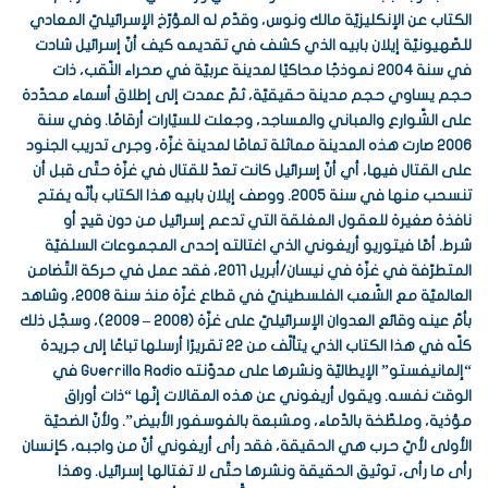
الكتاب عن الإنكليزيّة مالك ونوس، وقدّم له المؤرّخ الإسرائيليّ المعادي
للصّهيونيّة إيلان بابيه الذي كشف في تقديمه كيف أنّ إسرائيل شادت
في سنة 2004 نموذجًا محاكيًا لمدينة عربيّة في صحراء النّقب، ذات
حجم يساوي حجم مدينة حقيقيّة، ثمّ عمدت إلى إطلاق أسماء محدّدة
على الشّوارع والمباني والمساجد، وجعلت للسيّارات أرقامًا. وفي سنة
2006 صارت هذه المدينة مماثلة تمامًا لمدينة غزّة، وجرى تدريب الجنود
على القتال فيها، أي أنّ إسرائيل كانت تعدّ للقتال في غزّة حتّى قبل أن
تنسحب منها في سنة 2005. ووصف إيلان بابيه هذا الكتاب بأنّه يفتح
نافذة صغيرة للعقول المغلقة التي تدعم إسرائيل من دون قيدٍ أو
شرط. أمّا فيتوريو أريغوني الذي اغتالته إحدى المجموعات السلفيّة
المتطرّفة في غزّة في نيسان/أبريل 2011، فقد عمل في حركة التّضامن
العالميّة مع الشّعب الفلسطينيّ في قطاع غزّة منذ سنة 2008، وشاهد
بأمّ عينه وقائع العدوان الإسرائيليّ على غزّة (2008 – 2009)، وسجّل ذلك
كلّه في هذا الكتاب الذي يتألّف من 22 تقريرًا أرسلها تباعًا إلى جريدة
“إلمانيفستو” الإيطاليّة ونشرها على مدوّنته Guerrilla Radio في
الوقت نفسه. ويقول أريغوني عن هذه المقالات إنّها “ذات أوراق
مؤذية، وملطّخة بالدّماء، ومشبعة بالفوسفور الأبيض”. ولأنّ الضحيّة
الأولى لأيّ حرب هي الحقيقة، فقد رأى أريغوني أنّ من واجبه، كإنسان
رأى ما رأى، توثيق الحقيقة ونشرها حتّى لا تغتالها إسرائيل. وهذا