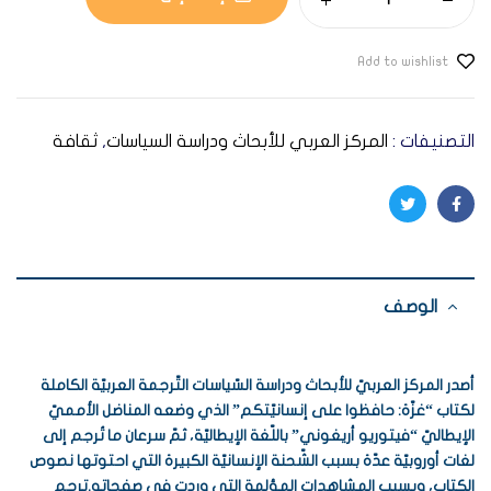
Add to wishlist
التصنيفات :
المركز العربي للأبحاث ودراسة السياسات
,
ثقافة
Twitter
Facebook
الوصف
أصدر المركز العربيّ للأبحاث ودراسة السّياسات التّرجمة العربيّة الكاملة
لكتاب “غزّة: حافظوا على إنسانيّتكم” الذي وضعه المناضل الأمميّ
الإيطاليّ “فيتوريو أريغوني” باللّغة الإيطاليّة، ثمّ سرعان ما تُرجم إلى
لغات أوروبيّة عدّة بسبب الشّحنة الإنسانيّة الكبيرة التي احتوتها نصوص
الكتاب، وبسبب المشاهدات المؤلمة التي وردت في صفحاته.ترجم