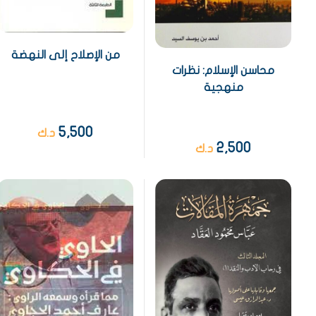
من الإصلاح إلى النهضة
محاسن الإسلام: نظرات
منهجية
5,500
د.ك
2,500
د.ك