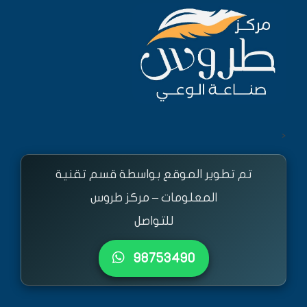
<
تم تطوير الموقع بواسطة قسم تقنية
المعلومات – مركز طروس
للتواصل
٩٨٧٥٣٤٩٠