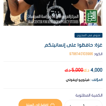
متوفر فى المخزون
غزة: حافظوا على إنسانيتكم
الكود
9786140103986
5,000
4,000
د.ك
د.ك
المؤلف :
فيتوريو اريغوني
الكمية المطلوبة
إضافة إلى السلة