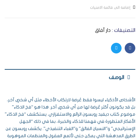
إضافة الى قائمة الامنيات
التصنيفات :
دار آفاق
Twitter
Facebook
الوصف
الأشخاص الأذكياء ليسوا فقط عُرضة لارتكاب الأخطاء مثل أي شخصٍ آخر،
بل قد يكونون أكثر عُرضة لها من أي شخصٍ آخر. هذا هو “فخ الذكاء”
موضوع كتاب ديفيد روبسون الرائع والاستفزازي. يستكشف “فخ الذكاء”
الأفكار المتطورة في فهمنا للذكاء والخبرة، بما في ذلك “الجهل
الإستراتيجي” و”النسيان الفائق” و”الغباء التنفيذي”. يكشف روبسون عن
الطرق المدهشة التي يمكن حتى لألمع العقول والمنظمات الموهوبة