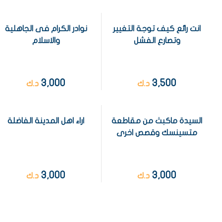
انت رائع كيف توجة التغيير
نوادر الكرام فى الجاهلية
وتصارع الفشل
والاسلام
3,000
3,500
د.ك
د.ك
السيدة ماكبث من مقاطعة
اراء اهل المدينة الفاضلة
متسينسك وقصص اخرى
3,000
3,000
د.ك
د.ك