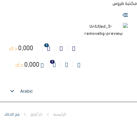
مكتبة طروس
0
0,000
د.ك
0
0,000
د.ك
Arabic
English
الرئيسية
دار آفاق
فخ الذكاء