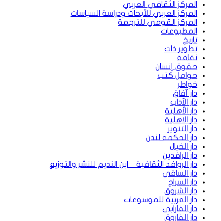
المركز الثقافي العربي
المركز العربي للأبحاث ودراسة السياسات
المركز القومي للترجمة
المطبوعات
تاريخ
تطوير ذات
ثقافة
حقوق إنسان
حوامل كتب
خواطر
دار آفاق
دار الآداب
دار الأهلية
دار الاهلية
دار التنوير
دار الحكمة لندن
دار الخيال
دار الرافدين
دار الروافد الثقافية – ابن النديم للنشر والتوزيع
دار الساقي
دار السراج
دار الشروق
دار العربية للموسوعات
دار الفارابي
دار الفاروق