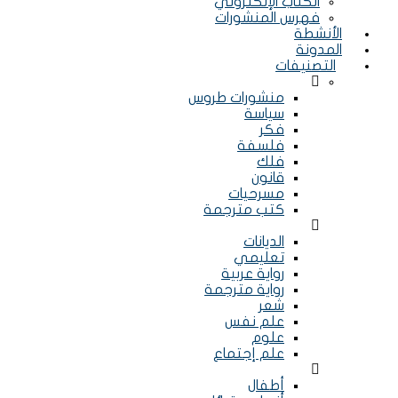
الكتاب الإلكتروني
فهرس المنشورات
الأنشطة
المدونة
التصنيفات
Menu
منشورات طروس
سياسة
فكر
فلسفة
فلك
قانون
مسرحيات
كتب مترجمة
Menu
الديانات
تعليمي
رواية عربية
رواية مترجمة
شعر
علم نفس
علوم
علم إجتماع
Menu
أطفال