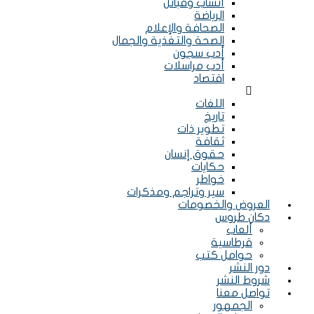
أنساب وقبائل
الرياضة
الصحافة والإعلام
الصحة والتغذية والجمال
أدب سجون
أدب مراسلات
اقتصاد
Menu
اللغات
تاريخ
تطوير ذات
ثقافة
حقوق إنسان
حكايات
خواطر
سير وتراجم ومذكرات
العروض والخصومات
دكان طروس
ألعاب
قرطاسية
حوامل كتب
دور النشر
شروط النشر
تواصل معنا
الجمهور