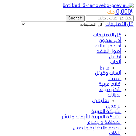
Menu
0,000
0
د.ك
Search
Search
for:
كل التصنيفات
كل التصنيفات
أدب سجون
أدب مراسلات
أصول الفقه
أطفال
ألعاب
فيجا
أنساب وقبائل
اقتصاد
اقلام عربية
الأكثر مبيعا
الديانات
تعليمي
الرافدين
الشبكة العربية
الشبكة العربية للأبحاث والنشر
الصحافة والإعلام
الصحة والتغذية والجمال
اللغات