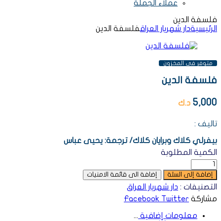
عملاء الجملة
فلسفة الدين
الرئيسية
دار شهريار العراق
فلسفة الدين
AVAILABILITY:
متوفر فى المخزون
فلسفة الدين
5,000
د.ك
تاليف :
بيفرلي
كلاك
وبرايان
كلاك
/
ترجمة
:
يحيى
عباس
الكمية المطلوبة
إضافة إلى السلة
إضافة الى قائمة الامنيات
التصنيفات :
دار شهريار العراق
مشاركة
Twitter
Facebook
معلومات إضافية