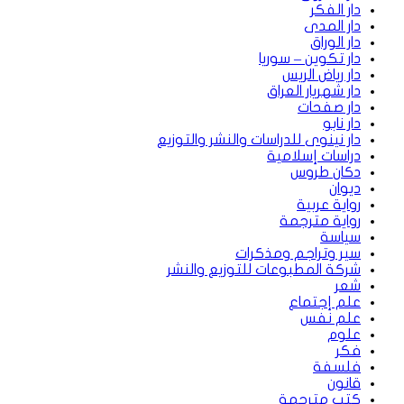
دار الفكر
دار المدى
دار الوراق
دار تكوين – سوريا
دار رياض الريس
دار شهريار العراق
دار صفحات
دار نابو
دار نينوى للدراسات والنشر والتوزيع
دراسات إسلامية
دكان طروس
ديوان
رواية عربية
رواية مترجمة
سياسة
سير وتراجم ومذكرات
شركة المطبوعات للتوزيع والنشر
شعر
علم إجتماع
علم نفس
علوم
فكر
فلسفة
قانون
كتب مترجمة