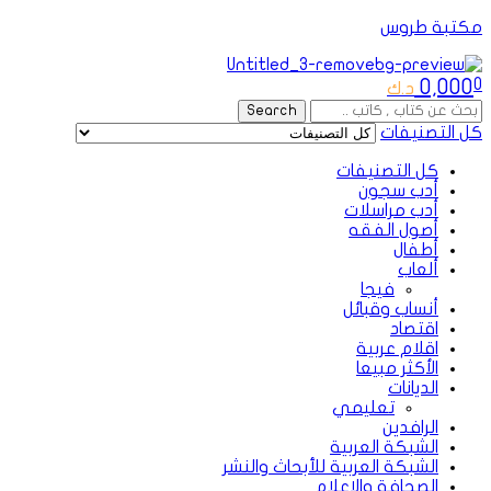
مكتبة طروس
Menu
0,000
0
د.ك
Search
Search
for:
كل التصنيفات
كل التصنيفات
أدب سجون
أدب مراسلات
أصول الفقه
أطفال
ألعاب
فيجا
أنساب وقبائل
اقتصاد
اقلام عربية
الأكثر مبيعا
الديانات
تعليمي
الرافدين
الشبكة العربية
الشبكة العربية للأبحاث والنشر
الصحافة والإعلام