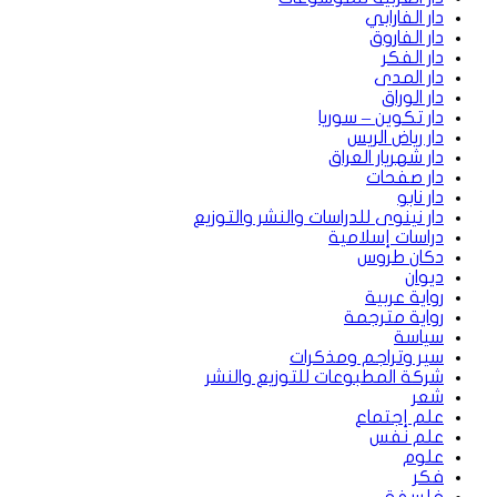
دار الفارابي
دار الفاروق
دار الفكر
دار المدى
دار الوراق
دار تكوين – سوريا
دار رياض الريس
دار شهريار العراق
دار صفحات
دار نابو
دار نينوى للدراسات والنشر والتوزيع
دراسات إسلامية
دكان طروس
ديوان
رواية عربية
رواية مترجمة
سياسة
سير وتراجم ومذكرات
شركة المطبوعات للتوزيع والنشر
شعر
علم إجتماع
علم نفس
علوم
فكر