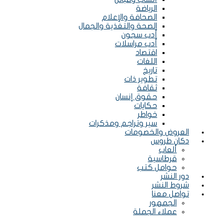
الرياضة
الصحافة والإعلام
الصحة والتغذية والجمال
أدب سجون
أدب مراسلات
اقتصاد
Menu
اللغات
تاريخ
تطوير ذات
ثقافة
حقوق إنسان
حكايات
خواطر
سير وتراجم ومذكرات
العروض والخصومات
دكان طروس
ألعاب
قرطاسية
حوامل كتب
دور النشر
شروط النشر
تواصل معنا
الجمهور
عملاء الجملة