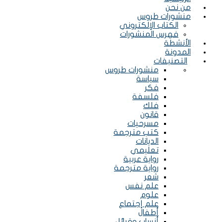
من نحن
منشورات طروس
الكتاب الإلكتروني
فهرس المنشورات
الأنشطة
المدونة
التصنيفات
Menu
منشورات طروس
سياسة
فكر
فلسفة
فلك
قانون
مسرحيات
كتب مترجمة
Menu
الديانات
تعليمي
رواية عربية
رواية مترجمة
شعر
علم نفس
علوم
علم إجتماع
Menu
أطفال
أنساب وقبائل