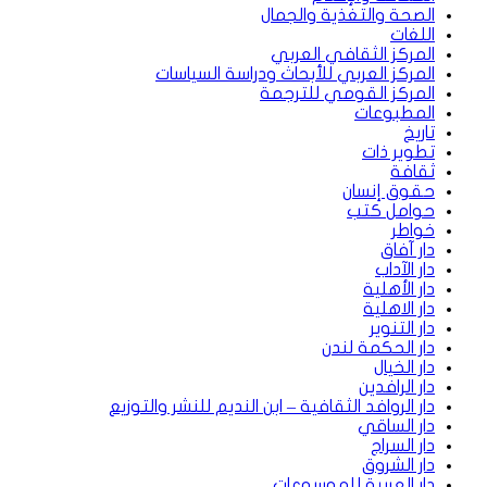
الصحة والتغذية والجمال
اللغات
المركز الثقافي العربي
المركز العربي للأبحاث ودراسة السياسات
المركز القومي للترجمة
المطبوعات
تاريخ
تطوير ذات
ثقافة
حقوق إنسان
حوامل كتب
خواطر
دار آفاق
دار الآداب
دار الأهلية
دار الاهلية
دار التنوير
دار الحكمة لندن
دار الخيال
دار الرافدين
دار الروافد الثقافية – ابن النديم للنشر والتوزيع
دار الساقي
دار السراج
دار الشروق
دار العربية للموسوعات