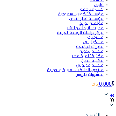
فلسفة
قانون
كتب مترجمة
مؤسسة تكوين السعودية
مؤسسة قطر الندى
مؤلفين توزيع
مدارات للأبحاث والنشر
مركز دراسات الوحدة العربية
مسرحيات
مسكيلياني
مقررات الجامعة
مكتبة تكوين
مكتبة تنمية مصر
مكتبة عدنان
مكتبة مدبولي
منتدي العلاقات العربية والدولية
منشورات طروس
0,000
0
د.ك
AR
AR
الرئيسية