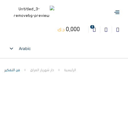
0
0,000
د.ك
Arabic
English
الرئيسية
دار شهريار العراق
فن التفكير