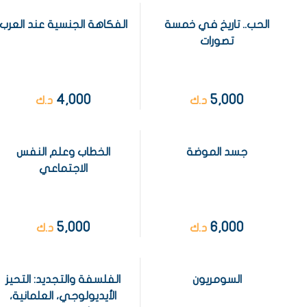
الحب.. تاريخ في خمسة
الفكاهة الجنسية عند العرب
تصورات
4,000
5,000
د.ك
د.ك
جسد الموضة
الخطاب وعلم النفس
الاجتماعي
5,000
6,000
د.ك
د.ك
السومريون
الفلسفة والتجديد: التحيز
الأيديولوجي، العلمانية،