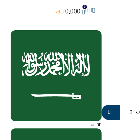
0
0,000
د.ك
ت
AR