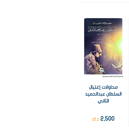
محاولات إغتيال
السلطان عبدالحميد
الثاني
2,500
د.ك