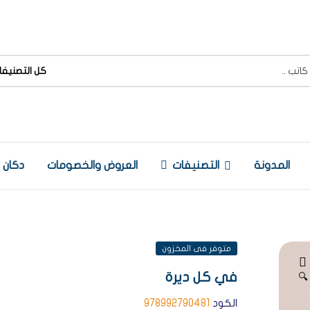
كل التصنيفا
المدونة
التصنيفات
العروض والخصومات
دكان
متوفر فى المخزون
في كل ديرة
🔍
الكود
978992790481