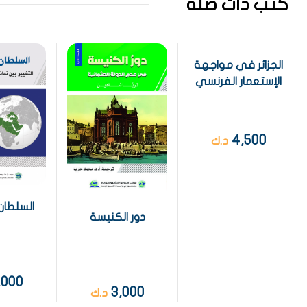
كتب ذات صلة
الجزائر في مواجهة
الإستعمار الفرنسي
4,500
د.ك
السلطان 
دور الكنيسة
,000
3,000
د.ك