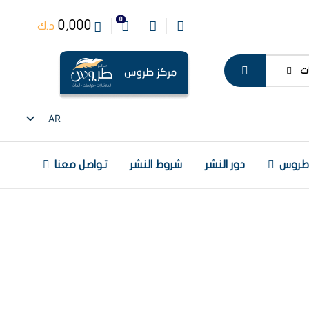
0
0,000
د.ك
ت
AR
EN
 طروس
دور النشر
شروط النشر
تواصل معنا