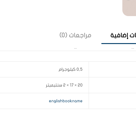
ت إضافية
مراجعات (0)
0,5 كيلوجرام
20 × 17 × 2 سنتيميتر
englishbookname