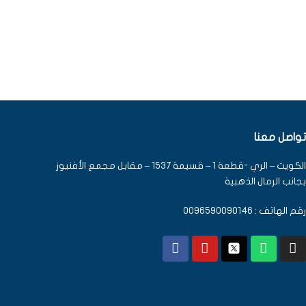
تواصل معنا
الكويت – الري -قطعة 1 – قسيمة 1537 – مقابل مجمع الأفنيوز
بجانب الرمال الذهبية
رقم الهاتف : 0096590090146