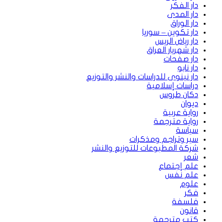
دار الفكر
دار المدى
دار الوراق
دار تكوين – سوريا
دار رياض الريس
دار شهريار العراق
دار صفحات
دار نابو
دار نينوى للدراسات والنشر والتوزيع
دراسات إسلامية
دكان طروس
ديوان
رواية عربية
رواية مترجمة
سياسة
سير وتراجم ومذكرات
شركة المطبوعات للتوزيع والنشر
شعر
علم إجتماع
علم نفس
علوم
فكر
فلسفة
قانون
كتب مترجمة