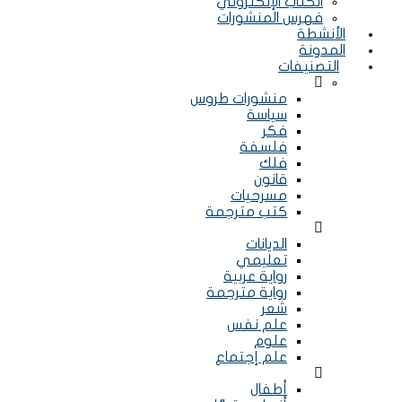
الكتاب الإلكتروني
فهرس المنشورات
الأنشطة
المدونة
التصنيفات
Menu
منشورات طروس
سياسة
فكر
فلسفة
فلك
قانون
مسرحيات
كتب مترجمة
Menu
الديانات
تعليمي
رواية عربية
رواية مترجمة
شعر
علم نفس
علوم
علم إجتماع
Menu
أطفال