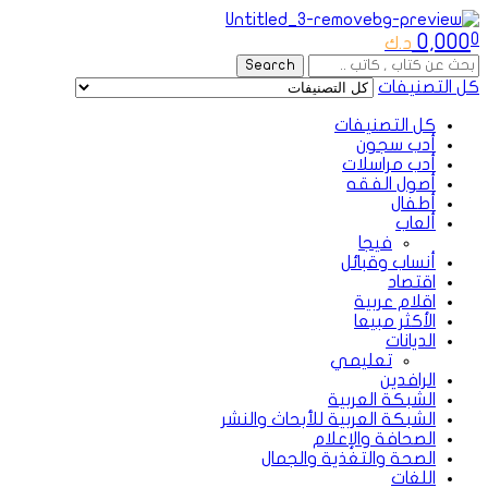
Menu
0,000
0
د.ك
Search
Search
for:
كل التصنيفات
كل التصنيفات
أدب سجون
أدب مراسلات
أصول الفقه
أطفال
ألعاب
فيجا
أنساب وقبائل
اقتصاد
اقلام عربية
الأكثر مبيعا
الديانات
تعليمي
الرافدين
الشبكة العربية
الشبكة العربية للأبحاث والنشر
الصحافة والإعلام
الصحة والتغذية والجمال
اللغات