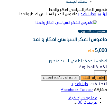
عملاء الجملة
قاموس الفكر السياسي افكار والمذا
الرئيسية
دار الرافدين
قاموس الفكر السياسي افكار والمذا
AVAILABILITY:
متوفر فى المخزون
قاموس الفكر السياسي افكار والمذا
5,000
د.ك
اعداد – ترجمة : لطفي السيد منصور
الكمية المطلوبة
إضافة إلى السلة
إضافة الى قائمة الامنيات
التصنيفات :
دار الرافدين
مشاركة
Twitter
Facebook
معلومات إضافية
مراجعات (0)