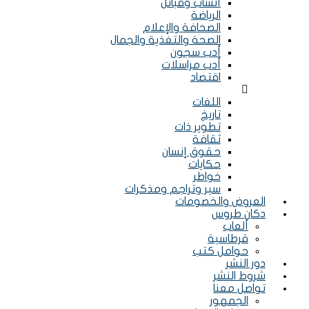
أنساب وقبائل
الرياضة
الصحافة والإعلام
الصحة والتغذية والجمال
أدب سجون
أدب مراسلات
اقتصاد
Menu
اللغات
تاريخ
تطوير ذات
ثقافة
حقوق إنسان
حكايات
خواطر
سير وتراجم ومذكرات
العروض والخصومات
دكان طروس
ألعاب
قرطاسية
حوامل كتب
دور النشر
شروط النشر
تواصل معنا
الجمهور