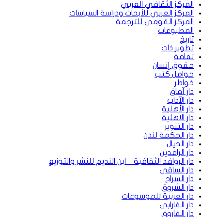
المركز الثقافي العربي
المركز العربي للأبحاث ودراسة السياسات
المركز القومي للترجمة
المطبوعات
تاريخ
تطوير ذات
ثقافة
حقوق إنسان
حوامل كتب
خواطر
دار آفاق
دار الآداب
دار الأهلية
دار الاهلية
دار التنوير
دار الحكمة لندن
دار الخيال
دار الرافدين
دار الروافد الثقافية – ابن النديم للنشر والتوزيع
دار الساقي
دار السراج
دار الشروق
دار العربية للموسوعات
دار الفارابي
دار الفاروق