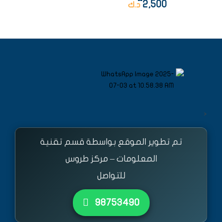
2,500
د.ك
<
تم تطوير الموقع بواسطة قسم تقنية
المعلومات – مركز طروس
للتواصل
٩٨٧٥٣٤٩٠