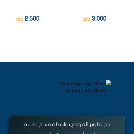
2,500
3,000
د.ك
د.ك
<
تم تطوير الموقع بواسطة قسم تقنية