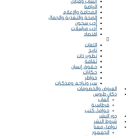
أنساب وقبائل
الرياضة
الصحافة والإعلام
الصحة والتغذية والجمال
أدب سجون
أدب مراسلات
اقتصاد
Menu
اللغات
تاريخ
تطوير ذات
ثقافة
حقوق إنسان
حكايات
خواطر
سير وتراجم ومذكرات
العروض والخصومات
دكان طروس
ألعاب
قرطاسية
حوامل كتب
دور النشر
شروط النشر
تواصل معنا
الجمهور