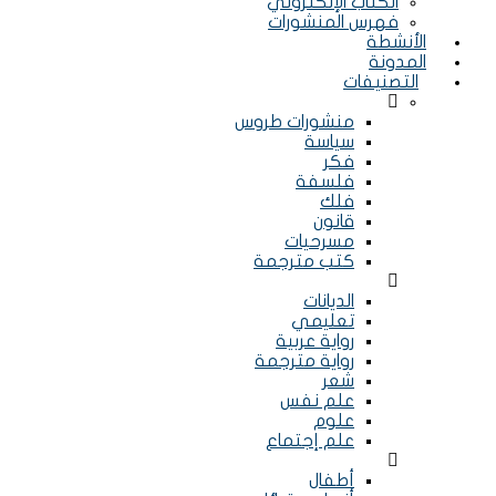
الكتاب الإلكتروني
فهرس المنشورات
الأنشطة
المدونة
التصنيفات
Menu
منشورات طروس
سياسة
فكر
فلسفة
فلك
قانون
مسرحيات
كتب مترجمة
Menu
الديانات
تعليمي
رواية عربية
رواية مترجمة
شعر
علم نفس
علوم
علم إجتماع
Menu
أطفال