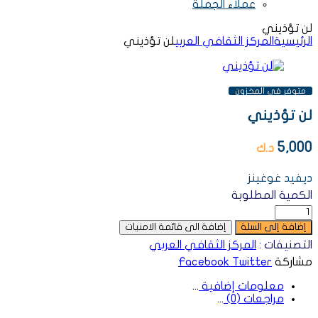
عملاء الجملة
لن تؤذيني
الرئيسية
المركز الثقافي العربي
لن تؤذيني
AVAILABILITY:
متوفر فى المخزون
لن تؤذيني
5,000
د.ك
ديفيد غوغينز
الكمية المطلوبة
إضافة إلى السلة
إضافة الى قائمة الامنيات
التصنيفات :
المركز الثقافي العربي
مشاركة
Twitter
Facebook
معلومات إضافية
مراجعات (0)