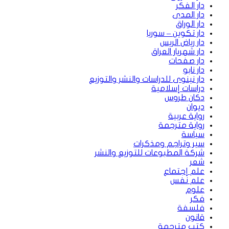
دار الفكر
دار المدى
دار الوراق
دار تكوين – سوريا
دار رياض الريس
دار شهريار العراق
دار صفحات
دار نابو
دار نينوى للدراسات والنشر والتوزيع
دراسات إسلامية
دكان طروس
ديوان
رواية عربية
رواية مترجمة
سياسة
سير وتراجم ومذكرات
شركة المطبوعات للتوزيع والنشر
شعر
علم إجتماع
علم نفس
علوم
فكر
فلسفة
قانون
كتب مترجمة