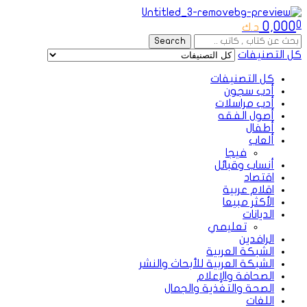
Menu
0,000
0
د.ك
Search
Search
for:
كل التصنيفات
كل التصنيفات
أدب سجون
أدب مراسلات
أصول الفقه
أطفال
ألعاب
فيجا
أنساب وقبائل
اقتصاد
اقلام عربية
الأكثر مبيعا
الديانات
تعليمي
الرافدين
الشبكة العربية
الشبكة العربية للأبحاث والنشر
الصحافة والإعلام
الصحة والتغذية والجمال
اللغات