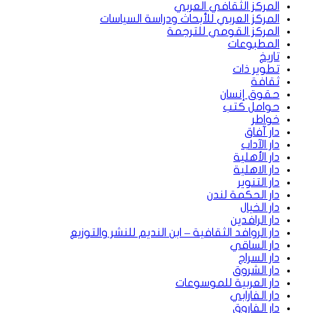
المركز الثقافي العربي
المركز العربي للأبحاث ودراسة السياسات
المركز القومي للترجمة
المطبوعات
تاريخ
تطوير ذات
ثقافة
حقوق إنسان
حوامل كتب
خواطر
دار آفاق
دار الآداب
دار الأهلية
دار الاهلية
دار التنوير
دار الحكمة لندن
دار الخيال
دار الرافدين
دار الروافد الثقافية – ابن النديم للنشر والتوزيع
دار الساقي
دار السراج
دار الشروق
دار العربية للموسوعات
دار الفارابي
دار الفاروق