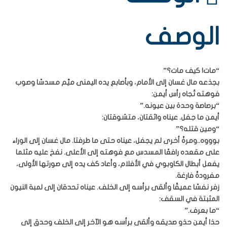
الوصف
“مات! كيف مات؟”
بجذعه مال غسان إلى الأمام، وبأصابع يده اليمنى ميَّم مسدسًا وصوب
فوهته تُجاه رأس أيمن:
“برصاصة وحدة بين عيونه.”
أيمن ما جفل. عيناه واثقتان، متشوقتان:
“ومين قتله؟”
بوووه..ومرةً أخرى لم يجفل، عيناه حتى ما طرفتا. مال غسان إلى الوراء
على مقعده رافعًا المسدس مع فوهته إلى الأعلى. نفخ عليه مثلما
يفعل أبطال الكاوبوي في الأفلام، وأعاد كف يده إلى صورتها الأولى،
مفرودةً فارغة.
زفر نفسًا عميقًا وألقى برأسه إلى الخلف. عيناه تحدقان إلى لمبة النيون
المثبتة في السقف:
“ما بعرف.”
حذا أيمن حذو صديقه وألقى برأسه هو الآخر إلى الخلف وحدق إلى