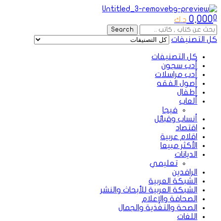
Menu
0,000
0
د.ك
Search
Search
for:
كل التصنيفات
كل التصنيفات
أدب سجون
أدب مراسلات
أصول الفقه
أطفال
ألعاب
فيجا
أنساب وقبائل
اقتصاد
اقلام عربية
الأكثر مبيعا
الديانات
تعليمي
الرافدين
الشبكة العربية
الشبكة العربية للأبحاث والنشر
الصحافة والإعلام
الصحة والتغذية والجمال
اللغات