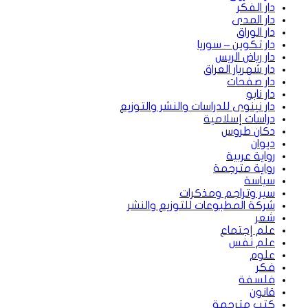
دار الفكر
دار المدى
دار الوراق
دار تكوين – سوريا
دار رياض الريس
دار شهريار العراق
دار صفحات
دار نابو
دار نينوى للدراسات والنشر والتوزيع
دراسات إسلامية
دكان طروس
ديوان
رواية عربية
رواية مترجمة
سياسة
سير وتراجم ومذكرات
شركة المطبوعات للتوزيع والنشر
شعر
علم إجتماع
علم نفس
علوم
فكر
فلسفة
قانون
كتب مترجمة