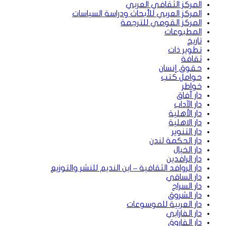
المركز الثقافي العربي
المركز العربي للأبحاث ودراسة السياسات
المركز القومي للترجمة
المطبوعات
تاريخ
تطوير ذات
ثقافة
حقوق إنسان
حوامل كتب
خواطر
دار آفاق
دار الآداب
دار الأهلية
دار الاهلية
دار التنوير
دار الحكمة لندن
دار الخيال
دار الرافدين
دار الروافد الثقافية – ابن النديم للنشر والتوزيع
دار الساقي
دار السراج
دار الشروق
دار العربية للموسوعات
دار الفارابي
دار الفاروق