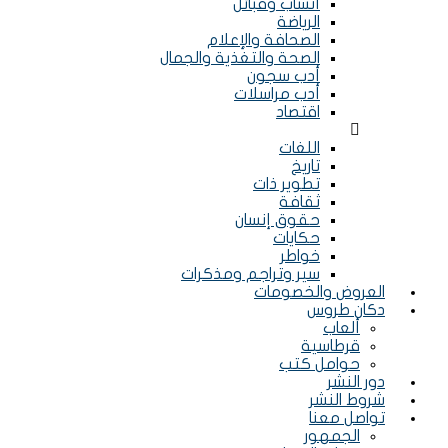
أنساب وقبائل
الرياضة
الصحافة والإعلام
الصحة والتغذية والجمال
أدب سجون
أدب مراسلات
اقتصاد
Menu
اللغات
تاريخ
تطوير ذات
ثقافة
حقوق إنسان
حكايات
خواطر
سير وتراجم ومذكرات
العروض والخصومات
دكان طروس
ألعاب
قرطاسية
حوامل كتب
دور النشر
شروط النشر
تواصل معنا
الجمهور