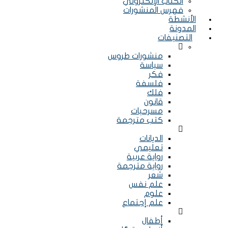
الكتاب الإلكتروني
فهرس المنشورات
الأنشطة
المدونة
التصنيفات
Menu
منشورات طروس
سياسة
فكر
فلسفة
فلك
قانون
مسرحيات
كتب مترجمة
Menu
الديانات
تعليمي
رواية عربية
رواية مترجمة
شعر
علم نفس
علوم
علم إجتماع
Menu
أطفال