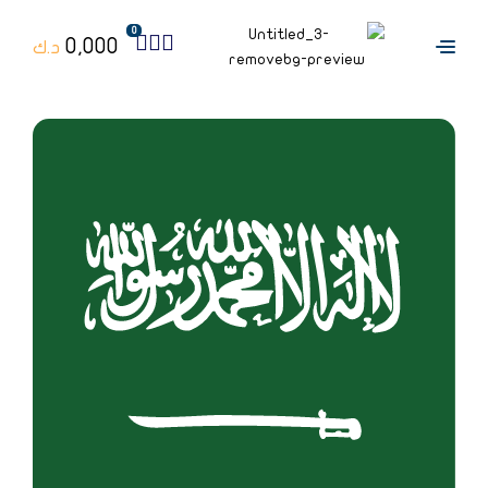
0
0,000
د.ك