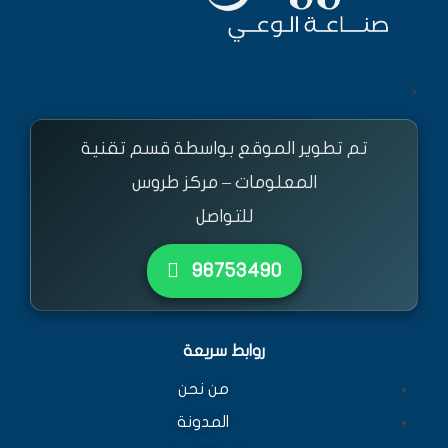
<
تم تطوير الموقع بواسطة قسم تقنية
المعلومات – مركز طروس
للتواصل
٩٨٧٥٣٤٩٠
روابط سريعة
من نحن
المدونة