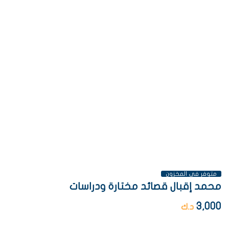
متوفر فى المخزون
محمد إقبال قصائد مختارة ودراسات
3,000
د.ك