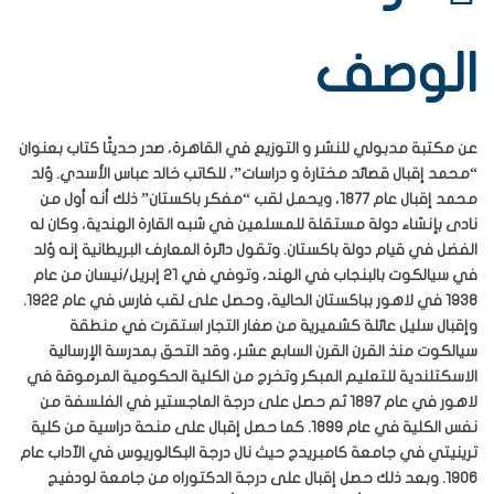
الوصف
عن مكتبة مدبولي للنشر و التوزيع في القاهرة، صدر حديثًا كتاب بعنوان
“‎محمد إقبال قصائد مختارة و دراسات”، للكاتب ‎خالد عباس الأسدي. وُلد
محمد إقبال عام 1877، ويحمل لقب “مفكر باكستان” ذلك أنه أول من
نادى بإنشاء دولة مستقلة للمسلمين في شبه القارة الهندية، وكان له
الفضل في قيام دولة باكستان. وتقول دائرة المعارف البريطانية إنه وُلد
في سيالكوت بالبنجاب في الهند، وتوفي في 21 إبريل/نيسان من عام
1938 في لاهور بباكستان الحالية، وحصل على لقب فارس في عام 1922.
وإقبال سليل عائلة كشميرية من صغار التجار استقرت في منطقة
سيالكوت منذ القرن القرن السابع عشر، وقد التحق بمدرسة الإرسالية
الاسكتلندية للتعليم المبكر وتخرج من الكلية الحكومية المرموقة في
لاهور في عام 1897 ثم حصل على درجة الماجستير في الفلسفة من
نفس الكلية في عام 1899. كما حصل إقبال على منحة دراسية من كلية
ترينيتي في جامعة كامبريدج حيث نال درجة البكالوريوس في الآداب عام
1906. وبعد ذلك حصل إقبال على درجة الدكتوراه من جامعة لودفيج