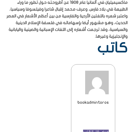
ماكسيميليان في ألمانيا عام 1908 عن أطروحته حول تطور ما وراء
الطبيعة في بلاد فارس. وعرف محمد إقبال شاعرا وفيلسوفا وسياسيا،
واعتبر شعره باللغتين الأردية والفارسية من بين أعظم الأشعار في العصر
الحديث، وهو مشهور أيضا بإسهاماته في فلسفة الإسلام الدينية
والسياسية، وقد ترجمت أشعاره إلى اللغات الإسبانية والصينية واليابانية
والإنجليزية وغيرها.
كاتب
bookadmintoros
عرض كل الكتب