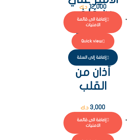
12,000
د.ك
بن خلف
إضافة الى قائمة
الحويزي
الامنيات
دراس
Quick view
إضافة إلى السلة
أذان من
القلب
3,000
د.ك
إضافة الى قائمة
الامنيات