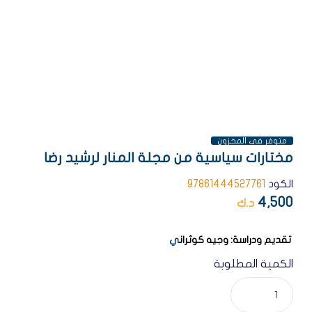
AVAILABILITY:
متوفر فى المخزون
مختارات سياسية من مجلة المنار لرشيد رضا
الكود
97861444527761
4,500
د.ك
تقديم ودراسة: وجيه كوثران
ي
الكمية المطلوبة