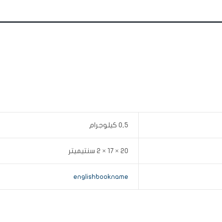
0,5 كيلوجرام
20 × 17 × 2 سنتيميتر
englishbookname