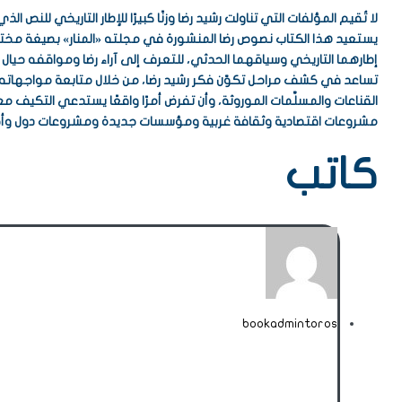
لا تُقيم المؤلفات التي تناولت رشيد رضا وزنًا كبيرًا للإطار التاريخي للنص ا
يستعيد هذا الكتاب نصوص رضا المنشورة في مجلته «المنار» بصيغة مخ
إطارهما التاريخي وسياقهما الحدثي، للتعرف إلى آراء رضا ومواقفه حيال 
تساعد في كشف مراحل تكوّن فكر رشيد رضا، من خلال متابعة مواجهاته – ب
القناعات والمسلَّمات الموروثة، وأن تفرض أمرًا واقعًا يستدعي التكيف
مشروعات اقتصادية وثقافة غربية ومؤسسات جديدة ومشروعات دول وأجهزة
كاتب
bookadmintoros