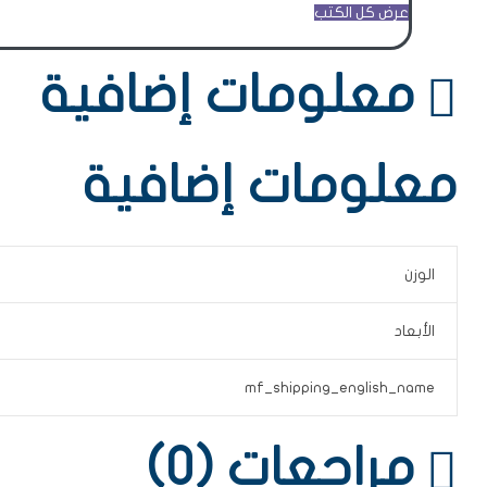
عرض كل الكتب
معلومات إضافية
معلومات إضافية
الوزن
الأبعاد
mf_shipping_english_name
مراجعات (0)