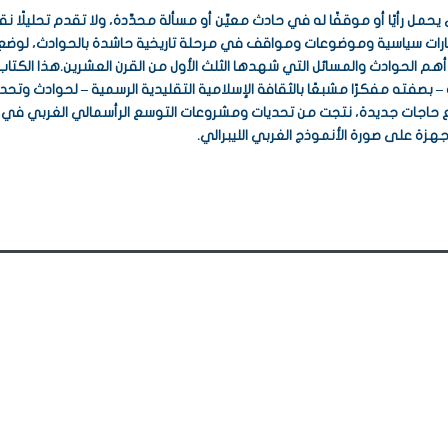
لذي يحمل رأيًا أو موقفًا له في حادث معيَّن أو مسألة محدَّدة، ولا تقدم تحليلًا ن
تارات سياسية وموضوعات ومواقف في مرحلة تاريخية حاشدة بالحوادث، لوض
أهم الحوادث والمسائل التي شهدها الثلث الأول من القرن العشرين.هذا الكتاب
صفته مفكرًا مشبعًا بالثقافة الإسلامية التقليدية الرسمية – لحوادث وتحدي
 مع حاجات جديدة، نتجت من تحديات ومشروعات التوسع الرأسمالي الغربي في مر
 على صورة الأنموذج الغربي الليبرالي.