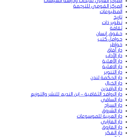
المركز العربي للأبحاث ودراسة السياسات
المركز القومي للترجمة
المطبوعات
تاريخ
تطوير ذات
ثقافة
حقوق إنسان
حوامل كتب
خواطر
دار آفاق
دار الآداب
دار الأهلية
دار الاهلية
دار التنوير
دار الحكمة لندن
دار الخيال
دار الرافدين
دار الروافد الثقافية – ابن النديم للنشر والتوزيع
دار الساقي
دار السراج
دار الشروق
دار العربية للموسوعات
دار الفارابي
دار الفاروق
دار الفكر