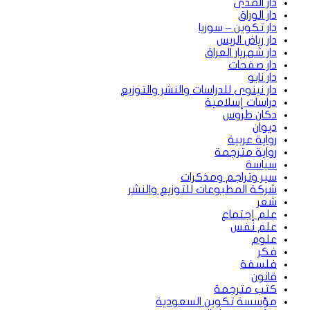
دار المدى
دار الوراق
دار تكوين – سوريا
دار رياض الريس
دار شهريار العراق
دار صفحات
دار نابو
دار نينوى للدراسات والنشر والتوزيع
دراسات إسلامية
دكان طروس
ديوان
رواية عربية
رواية مترجمة
سياسة
سير وتراجم ومذكرات
شركة المطبوعات للتوزيع والنشر
شعر
علم إجتماع
علم نفس
علوم
فكر
فلسفة
قانون
كتب مترجمة
مؤسسة تكوين السعودية