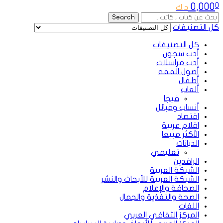
0,000
0
د.ك
Search
Search
for:
كل التصنيفات
كل التصنيفات
أدب سجون
أدب مراسلات
أصول الفقه
أطفال
ألعاب
فيجا
أنساب وقبائل
اقتصاد
اقلام عربية
الأكثر مبيعا
الديانات
تعليمي
الرافدين
الشبكة العربية
الشبكة العربية للأبحاث والنشر
الصحافة والإعلام
الصحة والتغذية والجمال
اللغات
المركز الثقافي العربي