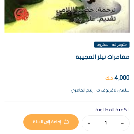
متوفر فى المخزون
مغامرات نيلز العجيبة
4,000
د.ك
سلمى لاغرلوف ت . رنيم العامري
الكمية المطلوبة
إضافة إلى السلة