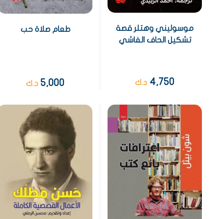
موسوليني وهتلر قصة
طعام صلاة حب
تشكيل الحاف الفاشي
4,750
5,000
د.ك
د.ك