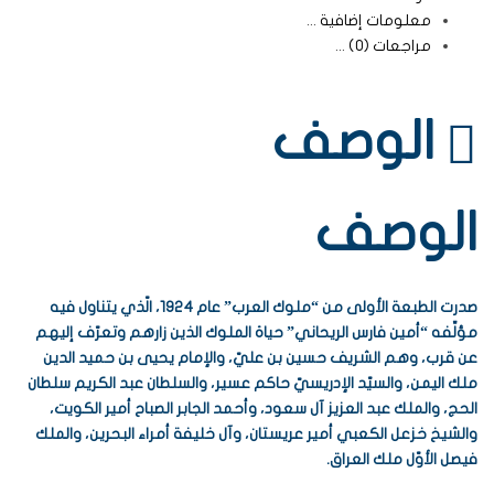
معلومات إضافية
مراجعات (0)
الوصف
الوصف
صدرت الطبعة الأولى من “ملوك العرب” عام 1924، الّذي يتناول فيه
مؤلِّفه “أمين فارس الريحاني” حياة ‏الملوك الذين زارهم وتعرّف إليهم
عن قرب، وهم الشريف حسين بن عليّ، والإمام يحيى بن حميد الدين
ملك ‏اليمن، والسيّد الإدريسيّ حاكم عسير، والسلطان عبد الكريم سلطان
الحج، والملك عبد العزيز آل سعود، ‏وأحمد الجابر الصباح أمير الكويت،
والشيخ خزعل الكعبي أمير عريستان، وآل خليفة أمراء البحرين، والملك
‏فيصل الأوّل ملك العراق.‏ ‎