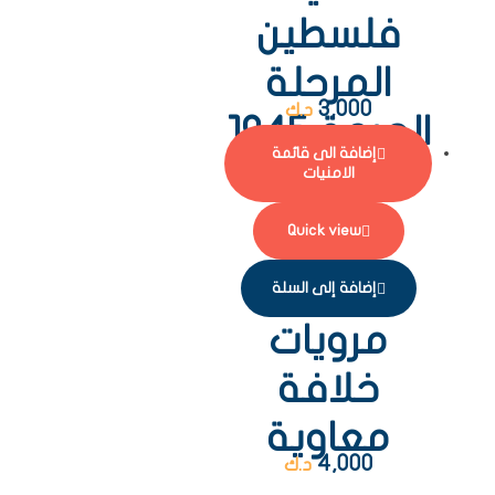
فلسطين
المرحلة
3,000
د.ك
الحرجة 1945
إضافة الى قائمة
– 1956
الامنيات
Quick view
إضافة إلى السلة
مرويات
خلافة
معاوية
4,000
د.ك