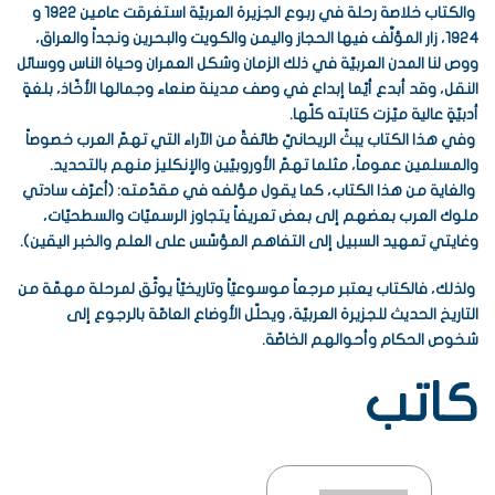
‎ والكتاب خلاصة رحلة في ربوع الجزيرة العربيّة استغرقت عامين 1922 و
1924، زار المؤلَّف فيها ‏الحجاز واليمن والكويت والبحرين ونجداً والعراق،
ووص لنا المدن العربيّة في ذلك الزمان وشكل العمران ‏وحياة الناس ووسائل
النقل، وقد أبدع أيّما إبداع في وصف مدينة صنعاء وجمالها الأخّاذ، بلغةٍ
أدبيّةٍ عالية ‏ميّزت كتابته كلّها.‏ ‎
‎ وفي هذا الكتاب يبثّ الريحانيّ طائفةً من الآراء التي تهمّ العرب خصوصاً
والمسلمين عموماً، مثلما تهمّ ‏الأوروبيّين والإنكليز منهم بالتحديد.‏ ‎
‎ والغاية من هذا الكتاب، كما يقول مؤلفه في مقدّمته: (أعرّف سادتي
ملوك العرب بعضهم إلى بعض تعريفاً ‏يتجاوز الرسميّات والسطحيّات،
وغايتي تمهيد السبيل إلى التفاهم المؤسّس على العلم والخبر اليقين).‏ ‎
‎ ولذلك، فالكتاب يعتبر مرجعاً موسوعيّاً وتاريخيّاً يوثّق لمرحلة مهمّة من
التاريخ الحديث للجزيرة العربيّة، ‏ويحلّل الأوضاع العامّة بالرجوع إلى
شخوص الحكام وأحوالهم الخاصّة.‏
كاتب