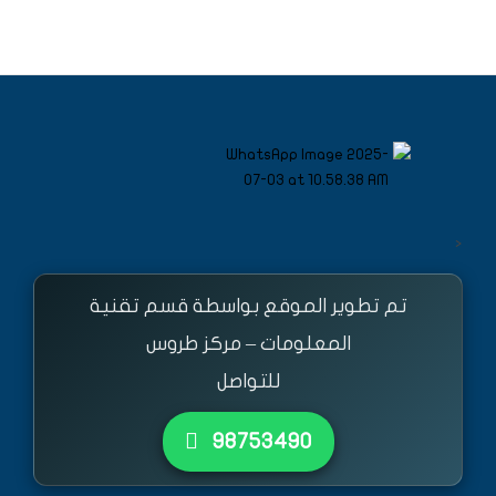
<
تم تطوير الموقع بواسطة قسم تقنية
المعلومات – مركز طروس
للتواصل
٩٨٧٥٣٤٩٠