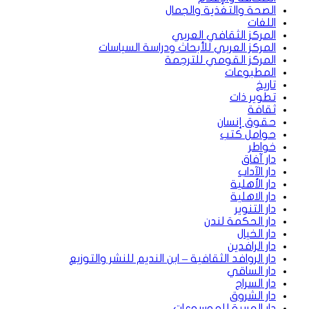
الصحة والتغذية والجمال
اللغات
المركز الثقافي العربي
المركز العربي للأبحاث ودراسة السياسات
المركز القومي للترجمة
المطبوعات
تاريخ
تطوير ذات
ثقافة
حقوق إنسان
حوامل كتب
خواطر
دار آفاق
دار الآداب
دار الأهلية
دار الاهلية
دار التنوير
دار الحكمة لندن
دار الخيال
دار الرافدين
دار الروافد الثقافية – ابن النديم للنشر والتوزيع
دار الساقي
دار السراج
دار الشروق
دار العربية للموسوعات