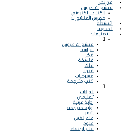
من نحن
منشورات طروس
الكتاب الإلكتروني
فهرس المنشورات
الأنشطة
المدونة
التصنيفات
Menu
منشورات طروس
سياسة
فكر
فلسفة
فلك
قانون
مسرحيات
كتب مترجمة
Menu
الديانات
تعليمي
رواية عربية
رواية مترجمة
شعر
علم نفس
علوم
علم إجتماع