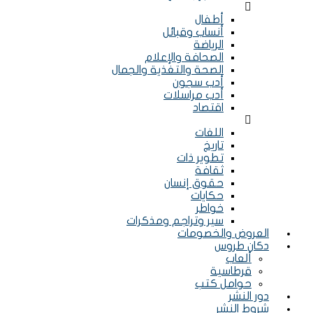
Menu
أطفال
أنساب وقبائل
الرياضة
الصحافة والإعلام
الصحة والتغذية والجمال
أدب سجون
أدب مراسلات
اقتصاد
Menu
اللغات
تاريخ
تطوير ذات
ثقافة
حقوق إنسان
حكايات
خواطر
سير وتراجم ومذكرات
العروض والخصومات
دكان طروس
ألعاب
قرطاسية
حوامل كتب
دور النشر
شروط النشر