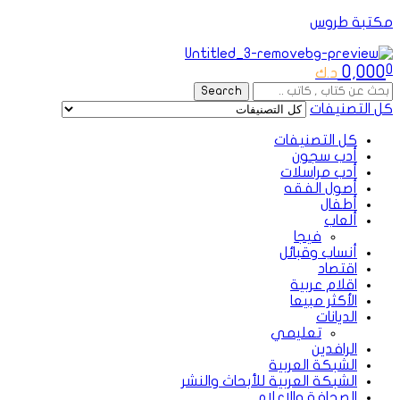
مكتبة طروس
Menu
0,000
0
د.ك
Search
Search
for:
كل التصنيفات
كل التصنيفات
أدب سجون
أدب مراسلات
أصول الفقه
أطفال
ألعاب
فيجا
أنساب وقبائل
اقتصاد
اقلام عربية
الأكثر مبيعا
الديانات
تعليمي
الرافدين
الشبكة العربية
الشبكة العربية للأبحاث والنشر
الصحافة والإعلام