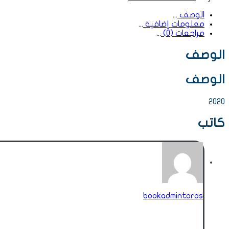
الوصف
معلومات إضافية
مراجعات (0)
الوصف
الوصف
2020
كاتب
bookadmintoros