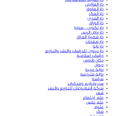
دار الفارابي
دار الفاروق
دار الفكر
دار المدى
دار الوراق
دار تكوين – سوريا
دار رياض الريس
دار شهريار العراق
دار صفحات
دار نابو
دار نينوى للدراسات والنشر والتوزيع
دراسات إسلامية
دكان طروس
ديوان
رواية عربية
رواية مترجمة
سياسة
سير وتراجم ومذكرات
شركة المطبوعات للتوزيع والنشر
شعر
علم إجتماع
علم نفس
علوم
فكر