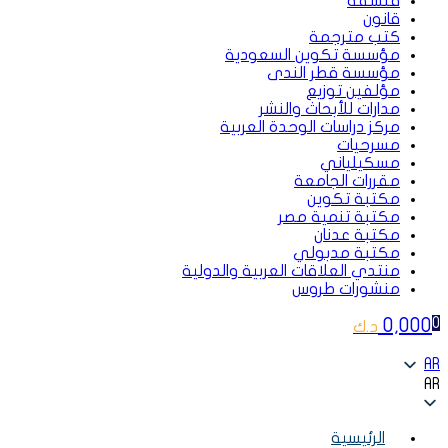
فلسفة
قانون
كتب مترجمة
مؤسسة تكوين السعودية
مؤسسة قطر الندى
مؤلفين توزيع
مدارات للأبحاث والنشر
مركز دراسات الوحدة العربية
مسرحيات
مسكيلياني
مقررات الجامعة
مكتبة تكوين
مكتبة تنمية مصر
مكتبة عدنان
مكتبة مدبولي
منتدي العلاقات العربية والدولية
منشورات طروس
0,000
0
د.ك
AR
AR
الرئيسية