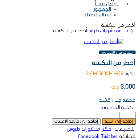
تواصل معنا
الجمهور
عملاء الجملة
أخطر من النكسة
الرئيسية
منشورات طروس
أخطر من النكسة
AVAILABILITY:
متوفر فى المخزون
أخطر من النكسة
الكود
978-1-952931-11-8
3,000
د.ك
محمد جلال كشك
الكمية المطلوبة
إضافة إلى السلة
إضافة الى قائمة الامنيات
التصنيفات :
فكر
,
منشورات طروس
مشاركة
Twitter
Facebook