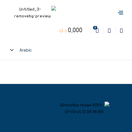
0
0,000
د.ك
Arabic
English
<