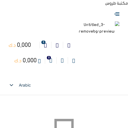
مكتبة طروس
0
0,000
د.ك
0
0,000
د.ك
Arabic
English