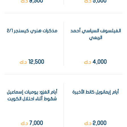
9,500
5,000
د.ك
د.ك
الفيلسوف السياسي أحمد
مذكرات هنري كيسنجر 2/1
الربعي
12,500
4,000
د.ك
د.ك
أيام إيمانويل كانط الأخيرة
أيام الغزو: يوميات إسماعيل
شمّوط أثناء احتلال الكويت
7,000
2,000
د.ك
د.ك