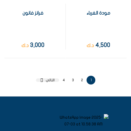
مودة الغرباء
فرانز فانون
3,000
4,500
د.ك
د.ك
1
2
3
4
التالي