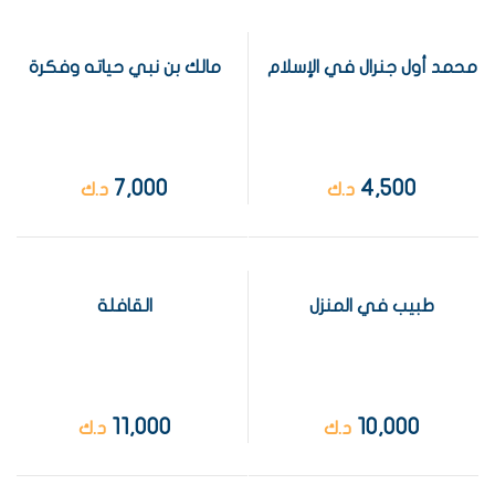
محمد أول جنرال في الإسلام
مالك بن نبي حياته وفكرة
7,000
4,500
د.ك
د.ك
طبيب في المنزل
القافلة
11,000
10,000
د.ك
د.ك