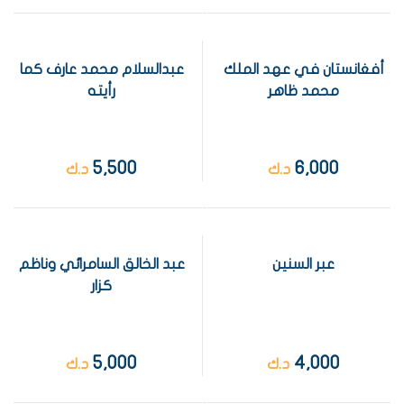
أفغانستان في عهد الملك
عبدالسلام محمد عارف كما
محمد ظاهر
رأيته
5,500
6,000
د.ك
د.ك
عبر السنين
عبد الخالق السامرائي وناظم
كزار
5,000
4,000
د.ك
د.ك