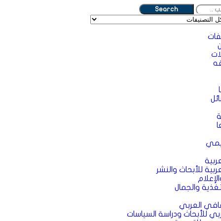
Search
فات
ات
ه
ئل
ة
ا
يمي
ربية
ربية للأبحاث والنشر
لإعلام
غذية والجمال
قافي العربي
ربي للأبحاث ودراسة السياسات