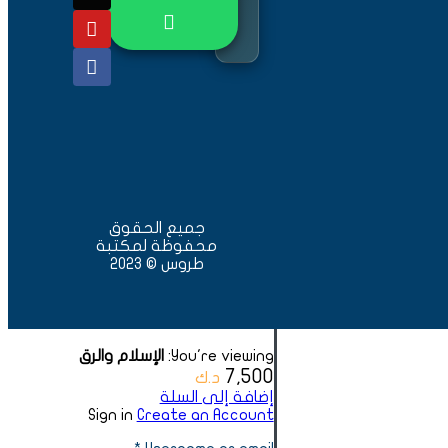
ه إكراهاً واستغلالاً تحت
ويصف السؤال عن العلاقة
إسلامية وفي شرائع الروم
عيد الممارسة الدينية،
قاق، ومناطق الرق
تجاربهم في الحضارة
ا، أو كجند وجزء من النخبة
جميع الحقوق
محفوظة لمكتبة
طروس © 2023
You're viewing:
الإسلام والرق
7,500
د.ك
إضافة إلى السلة
Sign in
Create an Account