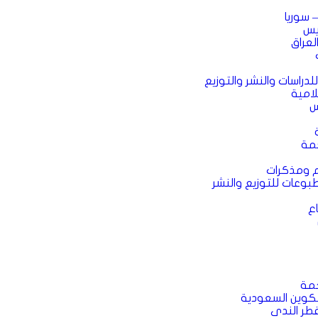
– سوريا
ريس
العراق
للدراسات والنشر والتوزيع
لامية
س
جمة
م ومذكرات
بوعات للتوزيع والنشر
ع
مة
وين السعودية
ر الندى