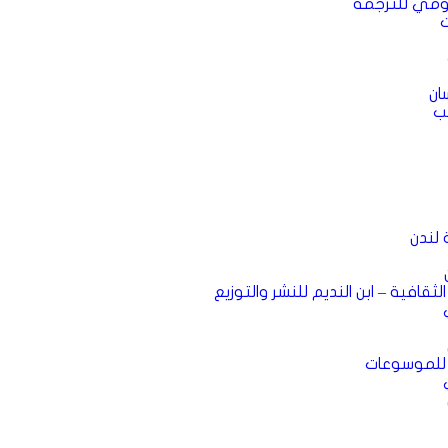
قومي للترجمة
ت
ان
ب
 لندن
 الثقافية – ابن النديم للنشر والتوزيع
ة للموسوعات