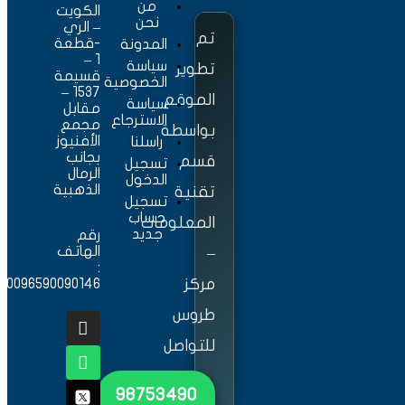
من
الكويت
نحن
– الري
تم
-قطعة
المدونة
1 –
سياسة
تطوير
قسيمة
الخصوصية
1537 –
الموقع
سياسة
مقابل
الاسترجاع
مجمع
بواسطة
الأفنيوز
راسلنا
بجانب
قسم
تسجيل
الرمال
الدخول
الذهبية
تقنية
تسجيل
حساب
المعلومات
جديد
رقم
الهاتف
–
:
مركز
0096590090146
طروس
للتواصل
٩٨٧٥٣٤٩٠