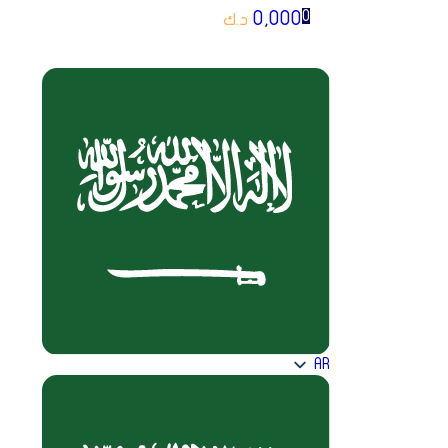
0,000
0
د.ك
AR