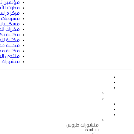
مؤلفين تو
مدارات للأ
مركز دراسا
مسرحيات
مسكيليان
مقررات ال
مكتبة تك
مكتبة تنم
مكتبة عدن
مكتبة مد
منتدي العل
منشورات 
منشورات طروس
سياسة