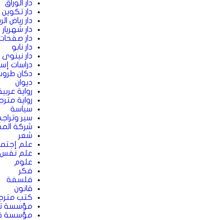
دار الوراق
دار تكوين 
دار رياض ال
دار شهريار 
دار صفحات
دار نابو
دار نينوى 
دراسات إس
دكان طرو
ديوان
رواية عربية
رواية متر
سياسة
سير وتراج
شركة المط
شعر
علم إجتما
علم نفس
علوم
فكر
فلسفة
قانون
كتب مترج
مؤسسة تك
مؤسسة قط