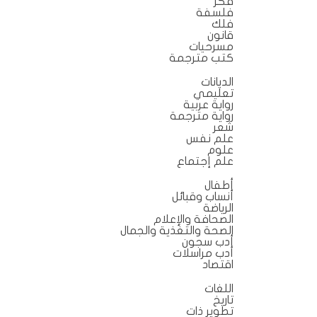
فكر
فلسفة
فلك
قانون
مسرحيات
كتب مترجمة
الديانات
تعليمي
رواية عربية
رواية مترجمة
شعر
علم نفس
علوم
علم إجتماع
أطفال
أنساب وقبائل
الرياضة
الصحافة والإعلام
الصحة والتغذية والجمال
أدب سجون
أدب مراسلات
اقتصاد
اللغات
تاريخ
تطوير ذات