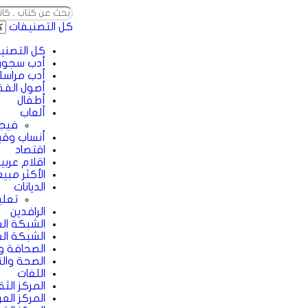
كل التصنيفات
كل التصني
أدب سجون
أدب مراسل
أصول الفق
أطفال
ألعاب
فيجا
أنساب وقبا
اقتصاد
اقلام عربي
الأكثر مبيع
الديانات
تعل
الرافدين
الشبكة الع
الشبكة الع
الصحافة وا
الصحة والت
اللغات
المركز الث
المركز الع