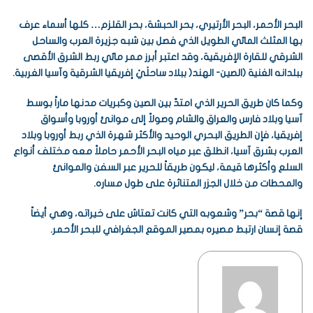
البحر الأحمر، البحر الأرتيري، بحر الحبشة، بحر القلزم… كلها أسماء عرف
بها المثلث المائي الطويل الذي فصل بين شبه جزيرة العرب والساحل
الشرقي للقارة الإفريقية، وقد اعتبر أبرز ممر مائي ربط الشرق الأقصى
ببلدانه الغنية (الصين- الهند( ببلاد ساحلَيْ إفريقيا الشرقية وآسيا الغربية.
وكما كان طريق الحرير الذي امتدّ بين الصين وكبريات مدنها ماراً بوسط
آسيا وبلاد فارس والعراق والشام وصولاً إلى موانئ أوروبا وأسواق
إفريقيا، فإن الطريق البحري الوحيد والأكثر شهرة الذي ربط أوروبا وبلاد
العرب بشرق آسيا، انطلق عبر مياه البحر الأحمر حاملاً معه مختلف أنواع
السلع وأكثرها قيمة، ليكون طريقاً للحرير عبر السفن والموانئ
والمحطات من خلال الجزر المتناثرة على طول مساره.
إنها قصة “بحر” وشعوبه التي كانت تعتاش على خيراته، وهي أيضاً
قصة إنسان ارتبط مصيره بمصير الموقع الجغرافي للبحر الأحمر.