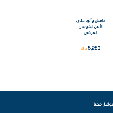
داعش وأثره على
الأمن القومي
العراقي
5,250
د.ك
تواصل معنا