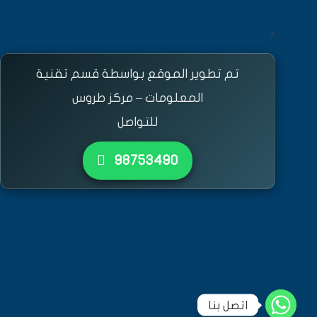
<
تم تطوير الموقع بواسطة قسم تقنية
المعلومات – مركز طروس
للتواصل
٩٨٧٥٣٤٩٠
اتصل بنا