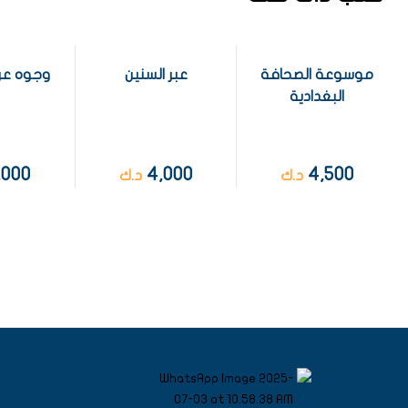
موسوعة الصحافة
عبر السنين
وجوه عرا
البغدادية
,000
4,000
4,500
د.ك
د.ك