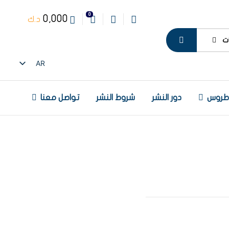
0
0,000
د.ك
ت
AR
EN
 طروس
دور النشر
شروط النشر
تواصل معنا