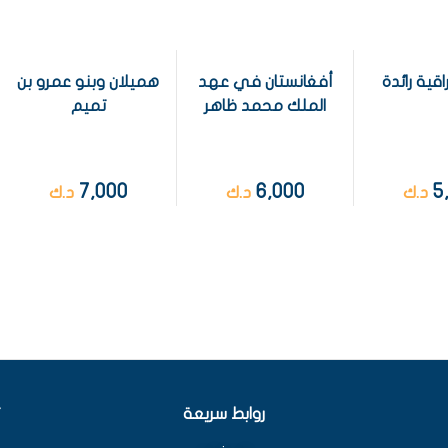
قية رائدة
أفغانستان في عهد
هميلان وبنو عمرو بن
الملك محمد ظاهر
تميم
7,000
6,000
5
د.ك
د.ك
د.ك
روابط سريعة