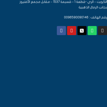
الكويت – الري -قطعة 1 – قسيمة 1537 – مقابل مجمع الأفنيوز
بجانب الرمال الذهبية
رقم الهاتف : 0096590090146