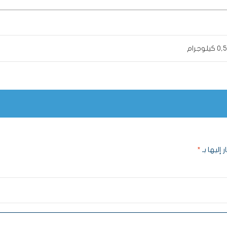
0, كيلوجرام
 إليها بـ
*