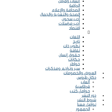
أنساب وقبائل
الرياضة
الصحافة والإعلام
الصحة والتغذية والجمال
أدب سجون
أدب مراسلات
اقتصاد
Menu
اللغات
تاريخ
تطوير ذات
ثقافة
حقوق إنسان
حكايات
خواطر
سير وتراجم ومذكرات
العروض والخصومات
دكان طروس
ألعاب
قرطاسية
حوامل كتب
دور النشر
شروط النشر
تواصل معنا
الجمهور