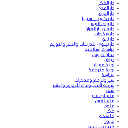
دار الفكر
دار المدى
دار الوراق
دار تكوين – سوريا
دار رياض الريس
دار شهريار العراق
دار صفحات
دار نابو
دار نينوى للدراسات والنشر والتوزيع
دراسات إسلامية
دكان طروس
ديوان
رواية عربية
رواية مترجمة
سياسة
سير وتراجم ومذكرات
شركة المطبوعات للتوزيع والنشر
شعر
علم إجتماع
علم نفس
علوم
فكر
فلسفة
قانون
كتب مترجمة