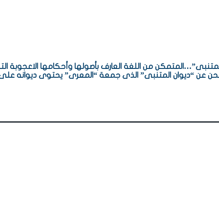
المتنبى”…المتمكن من اللغة العارف بأصولها وأحكامها الاعجوبة ا
 نحن عن “ديوان المتنبى” الذى جمعة “المعرى” يحتوى ديوانه على