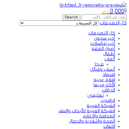
Menu
0,000
0
د.ك
Search
Search
for:
كل التصنيفات
كل التصنيفات
أدب سجون
أدب مراسلات
أصول الفقه
أطفال
ألعاب
فيجا
أنساب وقبائل
اقتصاد
اقلام عربية
الأكثر مبيعا
الديانات
تعليمي
الرافدين
الشبكة العربية
الشبكة العربية للأبحاث والنشر
الصحافة والإعلام
الصحة والتغذية والجمال
اللغات