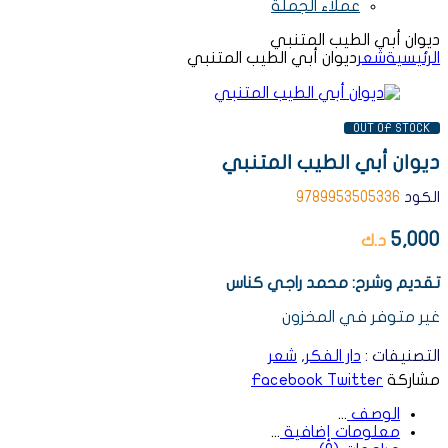
عملاء الجملة
ديوان أبي الطيب المتنبي
الرئيسية
شعر
ديوان أبي الطيب المتنبي
AVAILABILITY:
OUT OF STOCK
ديوان أبي الطيب المتنبي
الكود
9789953505336
5,000
د.ك
تقديم وشرح: محمد راجي كناس
غير متوفر في المخزون
التصنيفات :
دار الفكر
,
شعر
مشاركة
Twitter
Facebook
الوصف
معلومات إضافية