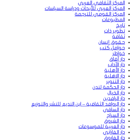
المركز الثقافي العربي
المركز العربي للأبحاث ودراسة السياسات
المركز القومي للترجمة
المطبوعات
تاريخ
تطوير ذات
ثقافة
حقوق إنسان
حوامل كتب
خواطر
دار آفاق
دار الآداب
دار الأهلية
دار الاهلية
دار التنوير
دار الحكمة لندن
دار الخيال
دار الرافدين
دار الروافد الثقافية – ابن النديم للنشر والتوزيع
دار الساقي
دار السراج
دار الشروق
دار العربية للموسوعات
دار الفارابي
دار الفاروق