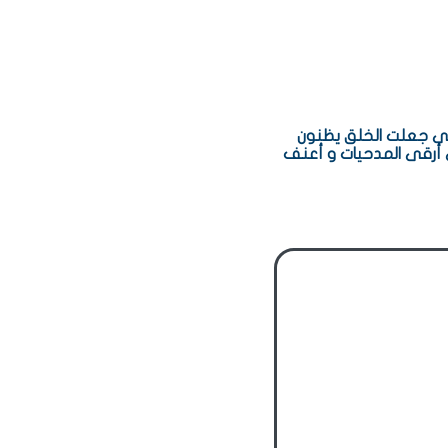
لتى جعلت الخلق يظنون
 أرقى المدحيات و أعنف