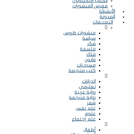
الكتاب الإلكتروني
فهرس المنشورات
الأنشطة
المدونة
التصنيفات
Menu
منشورات طروس
سياسة
فكر
فلسفة
فلك
قانون
مسرحيات
كتب مترجمة
Menu
الديانات
تعليمي
رواية عربية
رواية مترجمة
شعر
علم نفس
علوم
علم إجتماع
Menu
أطفال