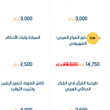
3,000
3,000
د.ك
د.ك
بوكس جذور الصراع العربي-
السيادة وثبات الأحكام
-50%
الصهيوني
2,500
29,500
14,750
د.ك
د.ك
د.ك
تاريخية القرآن في الفكر
كامل الصورة: لتعزيز اليقين
الحداثي العربي
وتثبيت الثوابت