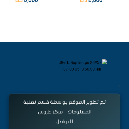
3,000
2,500
د.ك
د.ك
<
تم تطوير الموقع بواسطة قسم تقنية
المعلومات – مركز طروس
للتواصل