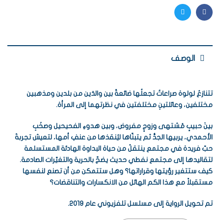
Twitter
Facebook
الوصف
تتنازعُ لولوة صراعاتٌ تجعلُها ضائعةً بين والدَين من بلدين ومذهبين
مختلفين، وعائلتينِ مختلفتين في نظرتهما إلى المرأة.
بينَ حبيبٍ مُشتهى وزوجٍ مفروض، وبين هدوءِ الفحيحيل وصخَبِ
الأحمدي، يربيها الجدُّ ثم يتبنّاها ليُنقذها من عنفِ أمها، لتعيش تجربةَ
حبّ فريدة في مجتمع ينتقلُ من حياة البداوة الهادئة المستسلمة
لتقاليدها إلى مجتمع نفطي حديث يضجّ بالحرية والتغيّرات الصادمة.
كيف ستتغير رؤيتها وقراراتها؟ وهل ستتمكن من أن تصنع لنفسها
مستقبلاً مع هذا الكم الهائل من الانكسارات والتناقضات؟
تم تحويل الرواية إلى مسلسل تلفزيوني عام 2019.