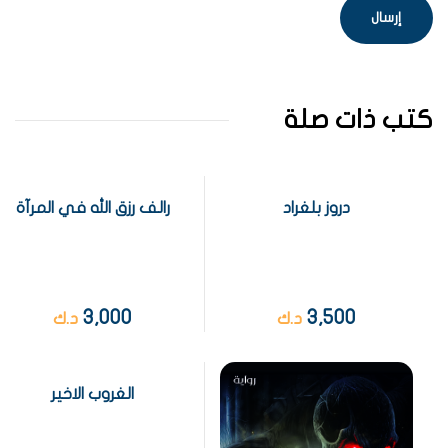
كتب ذات صلة
دروز بلغراد
رالف رزق الله في المرآة
3,000
3,500
د.ك
د.ك
الغروب الاخير