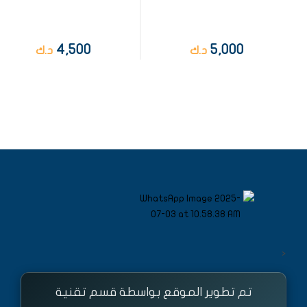
4,500
5,000
د.ك
د.ك
<
تم تطوير الموقع بواسطة قسم تقنية