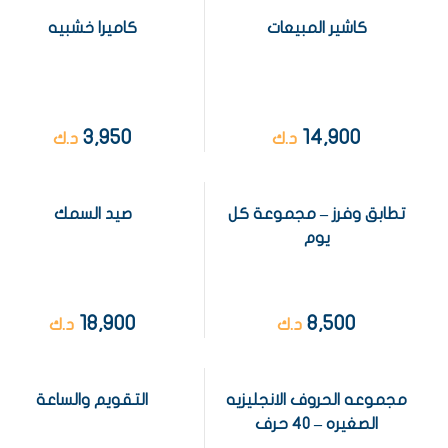
كاشير المبيعات
كاميرا خشبيه
3,950
14,900
د.ك
د.ك
تطابق وفرز – مجموعة كل
صيد السمك
يوم
18,900
8,500
د.ك
د.ك
مجموعه الحروف الانجليزيه
التقويم والساعة
الصغيره – 40 حرف