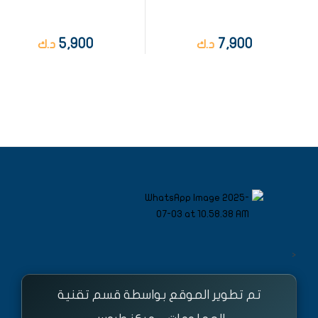
5,900
7,900
د.ك
د.ك
<
تم تطوير الموقع بواسطة قسم تقنية