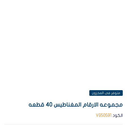
متوفر فى المخزون
مجموعه الارقام المغناطيس 40 قطعه
الكود
VG50591