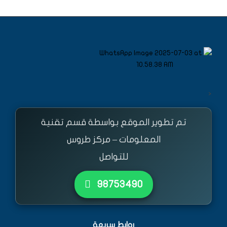
<
تم تطوير الموقع بواسطة قسم تقنية
المعلومات – مركز طروس
للتواصل
٩٨٧٥٣٤٩٠
روابط سريعة