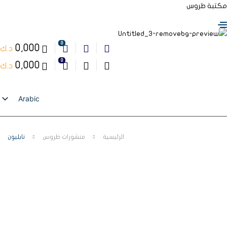
مكتبة طروس
0
0,000
د.ك
0
0,000
د.ك
Arabic
English
الرئيسية
منشورات طروس
نابليون