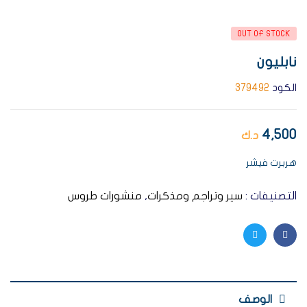
AVAILABILITY:
OUT OF STOCK
نابليون
الكود
379492
4,500
د.ك
هربرت فيشر
التصنيفات :
سير وتراجم ومذكرات
,
منشورات طروس
Twitter
Facebook
الوصف